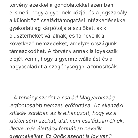
törvény ezekkel a gondolatokkal szemben
elismeri, hogy a gyermek közjó, és a jogszabály
a különböző családtámogatási intézkedésekkel
gyakorlatilag kárpótolja a szülőket, akik
pluszterheket vállalnak, és fölnevelik a
következő nemzedéket, amelyre országunk
támaszkodhat. A törvény annak is igyekszik
elejét venni, hogy a gyermekvállalást és a
nagycsaládot a szegénységgel azonosítsák.
–
A törvény szerint a család Magyarország
legfontosabb nemzeti erőforrása. Az ellenzéki
kritikák sorában az is elhangzott, hogy ez a
kitétel sérti azokat, akik nem családban élnek,
illetve más élettársi formában nevelik
gyermekeiket. Ez Önök szerint is így van?