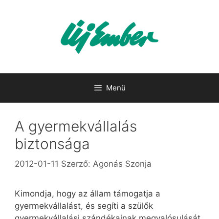
Kilépés
a
tartalomba
Menü
A gyermekvállalás
biztonsága
2012-01-11
Szerző:
Agonás Szonja
Kimondja, hogy az állam támogatja a
gyermekvállalást, és segíti a szülők
gyermekvállalási szándékainak megvalósulását.