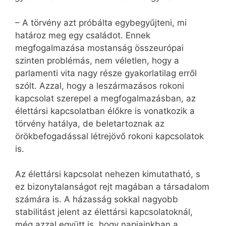
– A törvény azt próbálta egybegyűjteni, mi
határoz meg egy családot. Ennek
megfogalmazása mostanság összeurópai
szinten problémás, nem véletlen, hogy a
parlamenti vita nagy része gyakorlatilag erről
szólt. Azzal, hogy a leszármazásos rokoni
kapcsolat szerepel a megfogalmazásban, az
élettársi kapcsolatban élőkre is vonatkozik a
törvény hatálya, de beletartoznak az
örökbefogadással létrejövő rokoni kapcsolatok
is.
Az élettársi kapcsolat nehezen kimutatható, s
ez bizonytalanságot rejt magában a társadalom
számára is. A házasság sokkal nagyobb
stabilitást jelent az élettársi kapcsolatoknál,
még azzal együtt is, hogy napjainkban a