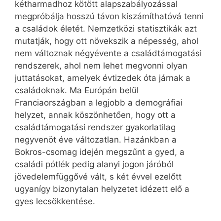
kétharmadhoz kötött alapszabályozással
megpróbálja hosszú távon kiszámíthatóvá tenni
a családok életét. Nemzetközi statisztikák azt
mutatják, hogy ott növekszik a népesség, ahol
nem változnak négyévente a családtámogatási
rendszerek, ahol nem lehet megvonni olyan
juttatásokat, amelyek évtizedek óta járnak a
családoknak. Ma Európán belül
Franciaországban a legjobb a demográfiai
helyzet, annak köszönhetően, hogy ott a
családtámogatási rendszer gyakorlatilag
negyvenöt éve változatlan. Hazánkban a
Bokros-csomag idején megszűnt a gyed, a
családi pótlék pedig alanyi jogon járóból
jövedelemfüggővé vált, s két évvel ezelőtt
ugyanígy bizonytalan helyzetet idézett elő a
gyes lecsökkentése.