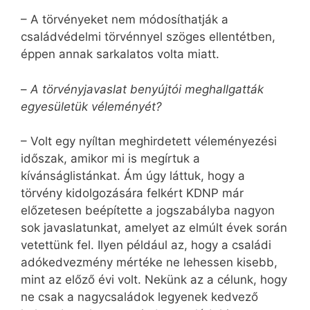
– A törvényeket nem módosíthatják a
családvédelmi törvénnyel szöges ellentétben,
éppen annak sarkalatos volta miatt.
–
A törvényjavaslat benyújtói meghallgatták
egyesületük véleményét?
– Volt egy nyíltan meghirdetett véleményezési
időszak, amikor mi is megírtuk a
kívánságlistánkat. Ám úgy láttuk, hogy a
törvény kidolgozására felkért KDNP már
előzetesen beépítette a jogszabályba nagyon
sok javaslatunkat, amelyet az elmúlt évek során
vetettünk fel. Ilyen például az, hogy a családi
adókedvezmény mértéke ne lehessen kisebb,
mint az előző évi volt. Nekünk az a célunk, hogy
ne csak a nagycsaládok legyenek kedvező