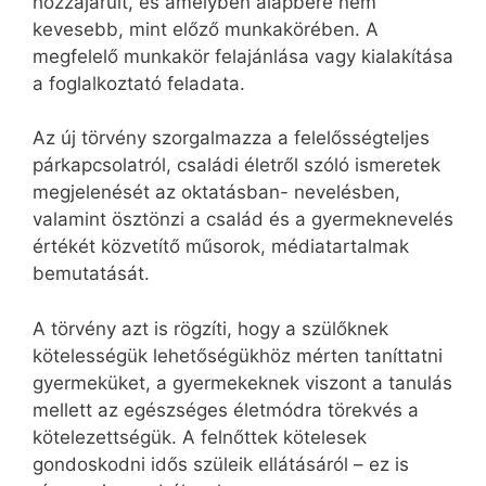
hozzájárult, és amelyben alapbére nem
kevesebb, mint előző munkakörében. A
megfelelő munkakör felajánlása vagy kialakítása
a foglalkoztató feladata.
Az új törvény szorgalmazza a felelősségteljes
párkapcsolatról, családi életről szóló ismeretek
megjelenését az oktatásban- nevelésben,
valamint ösztönzi a család és a gyermeknevelés
értékét közvetítő műsorok, médiatartalmak
bemutatását.
A törvény azt is rögzíti, hogy a szülőknek
kötelességük lehetőségükhöz mérten taníttatni
gyermeküket, a gyermekeknek viszont a tanulás
mellett az egészséges életmódra törekvés a
kötelezettségük. A felnőttek kötelesek
gondoskodni idős szüleik ellátásáról – ez is