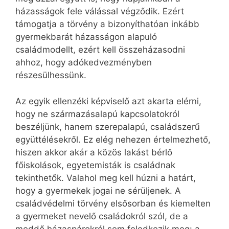
házasságok fele válással végződik. Ezért
támogatja a törvény a bizonyíthatóan inkább
gyermekbarát házasságon alapuló
családmodellt, ezért kell összeházasodni
ahhoz, hogy adókedvezményben
részesülhessünk.
Az egyik ellenzéki képviselő azt akarta elérni,
hogy ne származásalapú kapcsolatokról
beszéljünk, hanem szerepalapú, családszerű
együttélésekről. Ez elég nehezen értelmezhető,
hiszen akkor akár a közös lakást bérlő
főiskolások, egyetemisták is családnak
tekinthetők. Valahol meg kell húzni a határt,
hogy a gyermekek jogai ne sérüljenek. A
családvédelmi törvény elsősorban és kiemelten
a gyermeket nevelő családokról szól, de a
meddő házaspárokról sem feledkezik meg: a