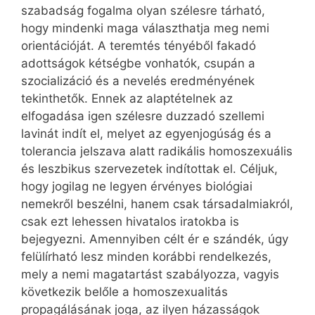
szabadság fogalma olyan szélesre tárható,
hogy mindenki maga választhatja meg nemi
orientációját. A teremtés tényéből fakadó
adottságok kétségbe vonhatók, csupán a
szocializáció és a nevelés eredményének
tekinthetők. Ennek az alaptételnek az
elfogadása igen szélesre duzzadó szellemi
lavinát indít el, melyet az egyenjogúság és a
tolerancia jelszava alatt radikális homoszexuális
és leszbikus szervezetek indítottak el. Céljuk,
hogy jogilag ne legyen érvényes biológiai
nemekről beszélni, hanem csak társadalmiakról,
csak ezt lehessen hivatalos iratokba is
bejegyezni. Amennyiben célt ér e szándék, úgy
felülírható lesz minden korábbi rendelkezés,
mely a nemi magatartást szabályozza, vagyis
következik belőle a homoszexualitás
propagálásának joga, az ilyen házasságok