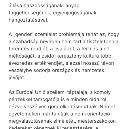
állása hasznosságának, anyagi
függetlenségének, egyenjogúságának
hangoztatásával.
A „gender” szemlélet problémája tehát az, hogy
a szabadság nevében nem tartja tiszteletben a
teremtés rendjét, a családot, a férfi és a nő
méltóságát, a zsidó-keresztény kultúra több
évezredes értékrendjét, s ezzel hosszú távon
veszélybe sodorja országok és nemzetek
jövőjét.
Az Európai Unió szellemi táptalaja, s komoly
pénzekkel támogatója is e minden oldalról
nézve veszélyes gondolkodásmódnak. Német
egyetemeken már tanítják a nemi orientáció
megválasztásának elméletét, mesterszakokon
kádereket képeznek ki terjesztésére, a