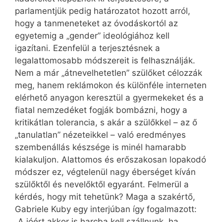
parlamentjük pedig határozatot hozott arról,
hogy a tanmeneteket az óvodáskortól az
egyetemig a „gender” ideológiához kell
igazítani. Ezenfelül a terjesztésnek a
legalattomosabb módszereit is felhasználják.
Nem a már „átnevelhetetlen” szülőket célozzák
meg, hanem reklámokon és különféle interneten
elérhető anyagon keresztül a gyermekeket és a
fiatal nemzedéket fogják bombázni, hogy a
kritikátlan tolerancia, s akár a szülőkkel – az ő
„tanulatlan” nézeteikkel – való eredményes
szembenállás készsége is minél hamarabb
kialakuljon. Alattomos és erőszakosan lopakodó
módszer ez, végtelenül nagy éberséget kíván
szülőktől és nevelőktől egyaránt. Felmerül a
kérdés, hogy mit tehetünk? Maga a szakértő,
Gabriele Kuby egy interjúban így fogalmazott:
„A jóért akkor is harcba kell szállnunk, ha