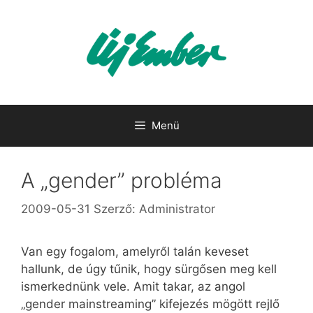
Kilépés
a
tartalomba
Menü
A „gender” probléma
2009-05-31
Szerző:
Administrator
Van egy fogalom, amelyről talán keveset
hallunk, de úgy tűnik, hogy sürgősen meg kell
ismerkednünk vele. Amit takar, az angol
„gender mainstreaming” kifejezés mögött rejlő