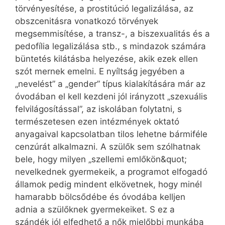
törvényesítése, a prostitúció legalizálása, az
obszcenitásra vonatkozó törvények
megsemmisítése, a transz-, a biszexualitás és a
pedofília legalizálása stb., s mindazok számára
büntetés kilátásba helyezése, akik ezek ellen
szót mernek emelni. E nyíltság jegyében a
„nevelést” a „gender” típus kialakítására már az
óvodában el kell kezdeni jól irányzott „szexuális
felvilágosítással”, az iskolában folytatni, s
természetesen ezen intézmények oktató
anyagaival kapcsolatban tilos lehetne bármiféle
cenzúrát alkalmazni. A szülők sem szólhatnak
bele, hogy milyen „szellemi emlőkön&quot;
nevelkednek gyermekeik, a programot elfogadó
államok pedig mindent elkövetnek, hogy minél
hamarabb bölcsődébe és óvodába kelljen
adnia a szülőknek gyermekeiket. S ez a
szándék jól elfedhető a nők mielőbbi munkába