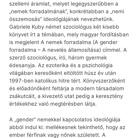
szellemi áramlat, melyet legegyszerűbben a
„nemek forradalmának”, konkrétabban a „nemi
összemosás” ideológiájának nevezhetünk.
Gabriele Kuby német szociológus két kisebb
könyvet írt a témában, mely magyar fordításban
is megjelent A nemek forradalma (A gender
forradalma – A nevelés államosítása) címmel. A
szerző szociológus, író, három gyermek
édesanyja. Az ezoterika és a pszichológia
világában keresőként eltöltött húsz év után
1997-ben katolikus hitre tért. Könyvszerzőként
és előadónőként feltárja a modern társadalom
zsákutcáit, a kivezető utat pedig a keresztény
értékekhez való megtérésben látja.
A „gender” nemekkel kapcsolatos ideológiája
abból indul ki: mellékesnek tekinthető, hogy az
ember férfinak vagy nőnek született. A