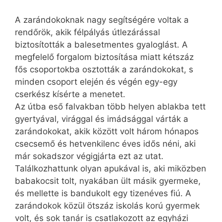
A zarándokoknak nagy segítségére voltak a
rendőrök, akik félpályás útlezárással
biztosították a balesetmentes gyaloglást. A
megfelelő forgalom biztosítása miatt kétszáz
fős csoportokba osztották a zarándokokat, s
minden csoport elején és végén egy-egy
cserkész kísérte a menetet.
Az útba eső falvakban több helyen ablakba tett
gyertyával, virággal és imádsággal várták a
zarándokokat, akik között volt három hónapos
csecsemő és hetvenkilenc éves idős néni, aki
már sokadszor végigjárta ezt az utat.
Találkozhattunk olyan apukával is, aki miközben
babakocsit tolt, nyakában ült másik gyermeke,
és mellette is bandukolt egy tizenéves fiú. A
zarándokok közül ötszáz iskolás korú gyermek
volt, és sok tanár is csatlakozott az egyházi