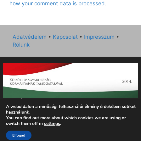
how your comment data is processed.
Adatvédelem
•
Kapcsolat
•
Impresszum
•
Rólunk
„Az Új Ember katolikus hetilap 2014. évi működésének
A weboldalon a minőségi felhasználói élmény érdekében sütiket
támogatását az EGYH-KCP-14-P-0121 sz. támogatási
használunk.
szerződés keretében 3 000 000 Ft összegben támogatta az
You can find out more about which cookies we are using or
Emberi Erőforrások Minisztériuma.”
switch them off in
settings
.
Elfogad
© 2026 Magyar Kurír - Új Ember
• Készült
GeneratePress