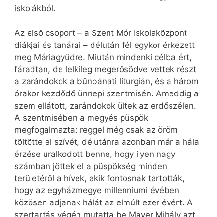
iskolákból.
Az első csoport – a Szent Mór Iskolaközpont
diákjai és tanárai – délután fél egykor érkezett
meg Máriagyűdre. Miután mindenki célba ért,
fáradtan, de lelkileg megerősödve vettek részt
a zarándokok a bűnbánati liturgián, és a három
órakor kezdődő ünnepi szentmisén. Ameddig a
szem ellátott, zarándokok ültek az erdőszélen.
A szentmisében a megyés püspök
megfogalmazta: reggel még csak az öröm
töltötte el szívét, délutánra azonban már a hála
érzése uralkodott benne, hogy ilyen nagy
számban jöttek el a püspökség minden
területéről a hívek, akik fontosnak tartották,
hogy az egyházmegye millenniumi évében
közösen adjanak hálát az elmúlt ezer évért. A
szertartás végén mutatta be Mayer Mihály azt