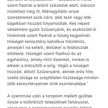
szent fiadnál a letűnt századok alatt, sokszor
mutattad meg itt, Máriagyűdön anyai
szeretetedet azok iránt, akik testi vagy lelki
bajaikban hozzád folyamodtak. Kelj néped
védelmére gyűdi Szűzanyánk, és eszközöld ki
híveidnek szent fiadnál a hűség kegyelmét.
Hűséget keresztény katolikus hitünkhöz,
amelyért ha kellett, életüket is feláldozták
elődeink. Hűséget szent fiadhoz és az
egyházhoz, amely mint őseinket, minket is
elkísér a bölcsőtől a sírig. Végül a hűséget
hozzád, áldott Szűzanyánk, akinek erős hite,
szelíd jósága és szeplőtelen tisztasága minden
idők keresztényeinek örök eszményképe.”
A szentmise után a templom mellett gyűltek
össze a különböző települések falubuszai,
amelyekre a polgármesterek püspöki áldást