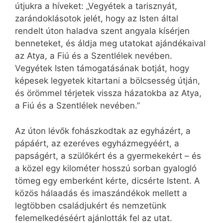
útjukra a híveket: „Vegyétek a tarisznyát,
zarándoklásotok jelét, hogy az Isten által
rendelt úton haladva szent angyala kísérjen
benneteket, és áldja meg utatokat ajándékaival
az Atya, a Fiú és a Szentlélek nevében.
Vegyétek Isten támogatásának botját, hogy
képesek legyetek kitartani a bölcsesség útján,
és örömmel térjetek vissza házatokba az Atya,
a Fiú és a Szentlélek nevében.”
Az úton lévők fohászkodtak az egyházért, a
pápáért, az ezeréves egyházmegyéért, a
papságért, a szülőkért és a gyermekekért – és
a közel egy kilométer hosszú sorban gyalogló
tömeg egy emberként kérte, dicsérte Istent. A
közös hálaadás és imaszándékok mellett a
legtöbben családjukért és nemzetünk
felemelkedéséért ajánlották fel az utat.