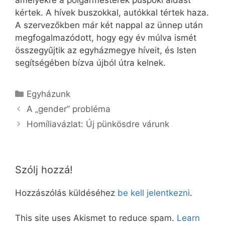
kértek. A hívek buszokkal, autókkal tértek haza.
A szervezőkben már két nappal az ünnep után
megfogalmazódott, hogy egy év múlva ismét
összegyűjtik az egyházmegye híveit, és Isten
segítségében bízva újból útra kelnek.
Kategória
Egyházunk
A „gender” probléma
Homíliavázlat: Új pünkösdre várunk
Szólj hozzá!
Hozzászólás küldéséhez
be kell jelentkezni
.
This site uses Akismet to reduce spam.
Learn