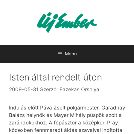
Kilépés
a
tartalomba
Menü
Isten által rendelt úton
2009-05-31
Szerző:
Fazekas Orsolya
Indulás előtt Páva Zsolt polgármester, Garadnay
Balázs helynök és Mayer Mihály püspök szólt a
zarándokokhoz. A főpásztor a középkori Pray-
kódexben fennmaradt áldás szavaival indította