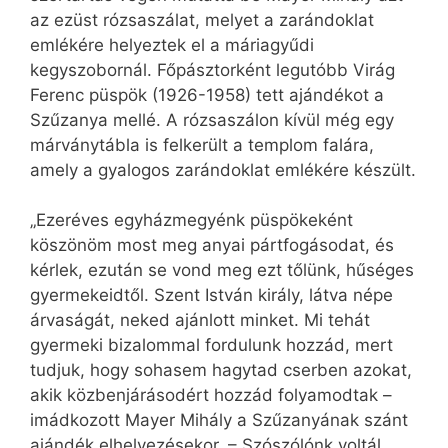
az ezüst rózsaszálat, melyet a zarándoklat
emlékére helyeztek el a máriagyűdi
kegyszobornál. Főpásztorként legutóbb Virág
Ferenc püspök (1926-1958) tett ajándékot a
Szűzanya mellé. A rózsaszálon kívül még egy
márványtábla is felkerült a templom falára,
amely a gyalogos zarándoklat emlékére készült.
„Ezeréves egyházmegyénk püspökeként
köszönöm most meg anyai pártfogásodat, és
kérlek, ezután se vond meg ezt tőlünk, hűséges
gyermekeidtől. Szent István király, látva népe
árvaságát, neked ajánlott minket. Mi tehát
gyermeki bizalommal fordulunk hozzád, mert
tudjuk, hogy sohasem hagytad cserben azokat,
akik közbenjárásodért hozzád folyamodtak –
imádkozott Mayer Mihály a Szűzanyának szánt
ajándék elhelyezésekor. – Szószólónk voltál