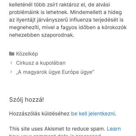
kelleténél több zsírt raktároz el, de alvási
problémáink is lehetnek. Mindemellett a hideg
az ilyentájt járványszerű influenza terjedését is
megnehezíti, mivel a fagyos időben a kórokozók
nehezebben szaporodnak.
Kategória
Közelkép
Cirkusz a kupolában
„A magyarok ügye Európa ügye”
Szólj hozzá!
Hozzászólás küldéséhez
be kell jelentkezni
.
This site uses Akismet to reduce spam.
Learn