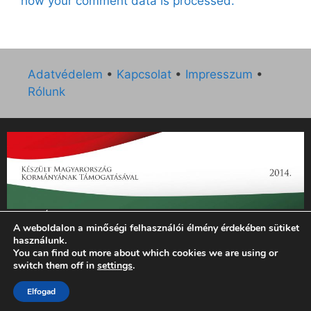
how your comment data is processed.
Adatvédelem
•
Kapcsolat
•
Impresszum
•
Rólunk
„Az Új Ember katolikus hetilap 2014. évi működésének
A weboldalon a minőségi felhasználói élmény érdekében sütiket
támogatását az EGYH-KCP-14-P-0121 sz. támogatási
használunk.
szerződés keretében 3 000 000 Ft összegben támogatta az
You can find out more about which cookies we are using or
Emberi Erőforrások Minisztériuma.”
switch them off in
settings
.
Elfogad
© 2026 Magyar Kurír - Új Ember
• Készült
GeneratePress