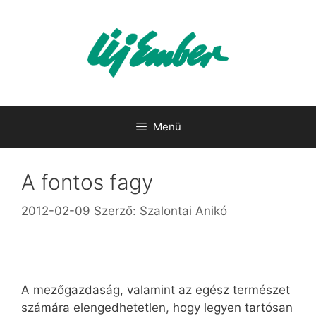
Kilépés
a
tartalomba
Menü
A fontos fagy
2012-02-09
Szerző:
Szalontai Anikó
A mezőgazdaság, valamint az egész természet
számára elengedhetetlen, hogy legyen tartósan