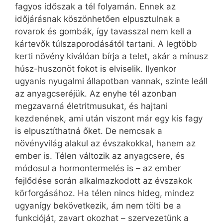
fagyos időszak a tél folyamán. Ennek az
időjárásnak köszönhetően elpusztulnak a
rovarok és gombák, így tavasszal nem kell a
kártevők túlszaporodásától tartani. A legtöbb
kerti növény kiválóan bírja a telet, akár a mínusz
húsz-huszonöt fokot is elviselik. Ilyenkor
ugyanis nyugalmi állapotban vannak, szinte leáll
az anyagcseréjük. Az enyhe tél azonban
megzavarná életritmusukat, és hajtani
kezdenének, ami után viszont már egy kis fagy
is elpusztíthatná őket. De nemcsak a
növényvilág alakul az évszakokkal, hanem az
ember is. Télen változik az anyagcsere, és
módosul a hormontermelés is – az ember
fejlődése során alkalmazkodott az évszakok
körforgásához. Ha télen nincs hideg, mindez
ugyanígy bekövetkezik, ám nem tölti be a
funkcióját, zavart okozhat – szervezetünk a