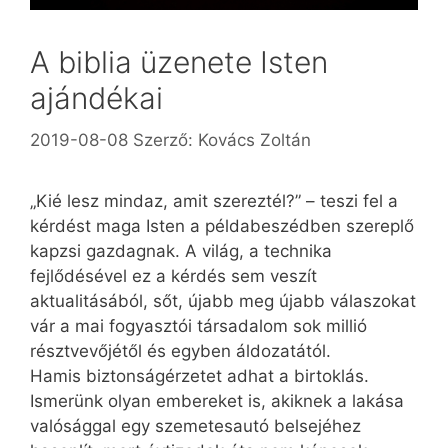
A biblia üzenete Isten
ajándékai
2019-08-08
Szerző:
Kovács Zoltán
„Kié lesz mindaz, amit szereztél?” – teszi fel a
kérdést maga Isten a példabeszédben szereplő
kapzsi gazdagnak. A világ, a technika
fejlődésével ez a kérdés sem veszít
aktualitásából, sőt, újabb meg újabb válaszokat
vár a mai fogyasztói társadalom sok millió
résztvevőjétől és egyben áldozatától.
Hamis biztonságérzetet adhat a birtoklás.
Ismerünk olyan embereket is, akiknek a lakása
valósággal egy szemetesautó belsejéhez