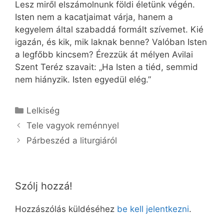
Lesz miről elszámolnunk földi életünk végén.
Isten nem a kacatjaimat várja, hanem a
kegyelem által szabaddá formált szívemet. Kié
igazán, és kik, mik laknak benne? Valóban Isten
a legfőbb kincsem? Érezzük át mélyen Avilai
Szent Teréz szavait: „Ha Isten a tiéd, semmid
nem hiányzik. Isten egyedül elég.”
Kategória
Lelkiség
Tele vagyok reménnyel
Párbeszéd a liturgiáról
Szólj hozzá!
Hozzászólás küldéséhez
be kell jelentkezni
.