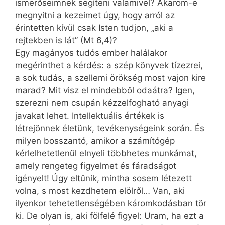
ismerőseimnek segíteni valamivel? Akarom-e
megnyitni a kezeimet úgy, hogy arról az
érintetten kívül csak Isten tudjon, „aki a
rejtekben is lát” (Mt 6,4)?
Egy magányos tudós ember halálakor
megérinthet a kérdés: a szép könyvek tízezrei,
a sok tudás, a szellemi örökség most vajon kire
marad? Mit visz el mindebből odaátra? Igen,
szerezni nem csupán kézzelfogható anyagi
javakat lehet. Intellektuális értékek is
létrejönnek életünk, tevékenységeink során. És
milyen bosszantó, amikor a számítógép
kérlelhetetlenül elnyeli többhetes munkámat,
amely rengeteg figyelmet és fáradságot
igényelt! Úgy eltűnik, mintha sosem létezett
volna, s most kezdhetem elölről… Van, aki
ilyenkor tehetetlenségében káromkodásban tör
ki. De olyan is, aki fölfelé figyel: Uram, ha ezt a