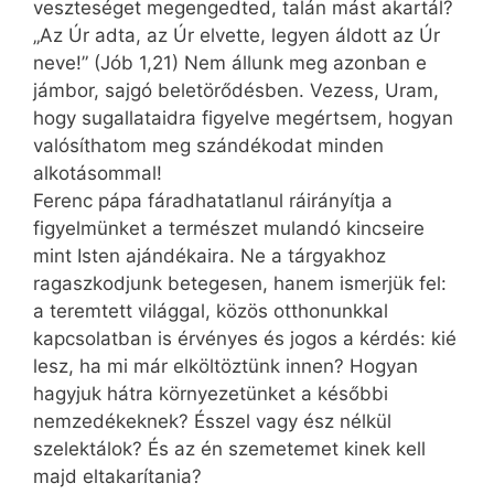
veszteséget megengedted, talán mást akartál?
„Az Úr adta, az Úr elvette, legyen áldott az Úr
neve!” (Jób 1,21) Nem állunk meg azonban e
jámbor, sajgó beletörődésben. Vezess, Uram,
hogy sugallataidra figyelve megértsem, hogyan
valósíthatom meg szándékodat minden
alkotásommal!
Ferenc pápa fáradhatatlanul ráirányítja a
figyelmünket a természet mulandó kincseire
mint Isten ajándékaira. Ne a tárgyakhoz
ragaszkodjunk betegesen, hanem ismerjük fel:
a teremtett világgal, közös otthonunkkal
kapcsolatban is érvényes és jogos a kérdés: kié
lesz, ha mi már elköltöztünk innen? Hogyan
hagyjuk hátra környezetünket a későbbi
nemzedékeknek? Ésszel vagy ész nélkül
szelektálok? És az én szemetemet kinek kell
majd eltakarítania?