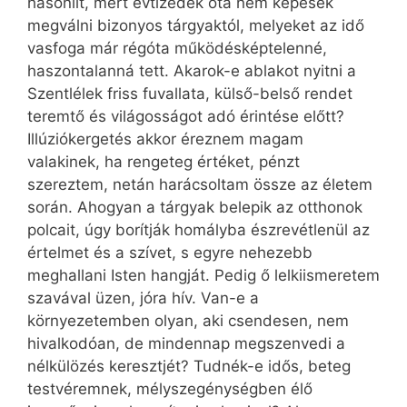
hasonlít, mert évtizedek óta nem képesek
megválni bizonyos tárgyaktól, melyeket az idő
vasfoga már régóta működésképtelenné,
haszontalanná tett. Akarok-e ablakot nyitni a
Szentlélek friss fuvallata, külső-belső rendet
teremtő és világosságot adó érintése előtt?
Illúziókergetés akkor éreznem magam
valakinek, ha rengeteg értéket, pénzt
szereztem, netán harácsoltam össze az életem
során. Ahogyan a tárgyak belepik az otthonok
polcait, úgy borítják homályba észrevétlenül az
értelmet és a szívet, s egyre nehezebb
meghallani Isten hangját. Pedig ő lelkiismeretem
szavával üzen, jóra hív. Van-e a
környezetemben olyan, aki csendesen, nem
hivalkodóan, de mindennap megszenvedi a
nélkülözés keresztjét? Tudnék-e idős, beteg
testvéremnek, mélyszegénységben élő