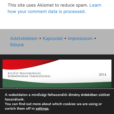
This site uses Akismet to reduce spam.
Learn
how your comment data is processed.
Adatvédelem
•
Kapcsolat
•
Impresszum
•
Rólunk
„Az Új Ember katolikus hetilap 2014. évi működésének
A weboldalon a minőségi felhasználói élmény érdekében sütiket
támogatását az EGYH-KCP-14-P-0121 sz. támogatási
használunk.
szerződés keretében 3 000 000 Ft összegben támogatta az
You can find out more about which cookies we are using or
Emberi Erőforrások Minisztériuma.”
switch them off in
settings
.