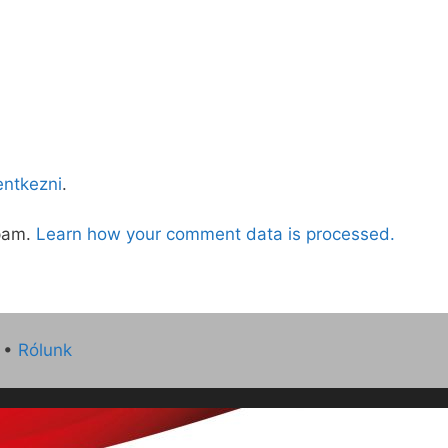
lentkezni
.
spam.
Learn how your comment data is processed.
•
Rólunk