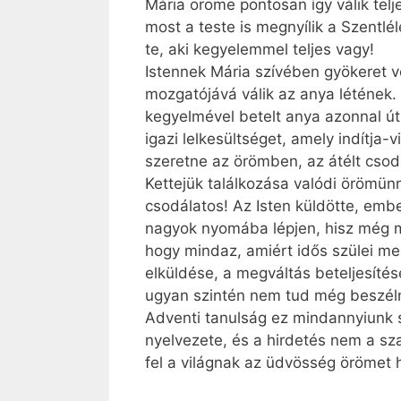
Mária öröme pontosan így válik tel
most a teste is megnyílik a Szentl
te, aki kegyelemmel teljes vagy!
Istennek Mária szívében gyökeret v
mozgatójává válik az anya létének. 
kegyelmével betelt anya azonnal útn
igazi lelkesültséget, amely indítja-v
szeretne az örömben, az átélt cso
Kettejük találkozása valódi örömün
csodálatos! Az Isten küldötte, emb
nagyok nyomába lépjen, hisz még m
hogy mindaz, amiért idős szülei me
elküldése, a megváltás beteljesíté
ugyan szintén nem tud még beszélni,
Adventi tanulság ez mindannyiunk 
nyelvezete, és a hirdetés nem a sz
fel a világnak az üdvösség örömet h