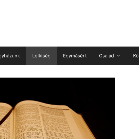
gyházunk
Lelkiség
Egymásért
Család
Kö