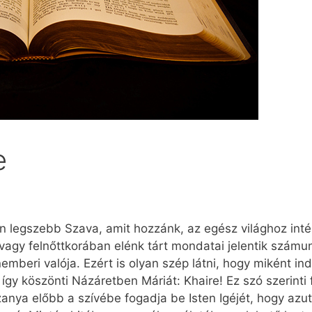
e
n legszebb Szava, amit hozzánk, az egész világhoz int
vagy felnőttkorában elénk tárt mondatai jelentik szám
emberi valója. Ezért is olyan szép látni, hogy miként in
így köszönti Názáretben Máriát: Khaire! Ez szó szerinti
anya előbb a szívébe fogadja be Isten Igéjét, hogy azu