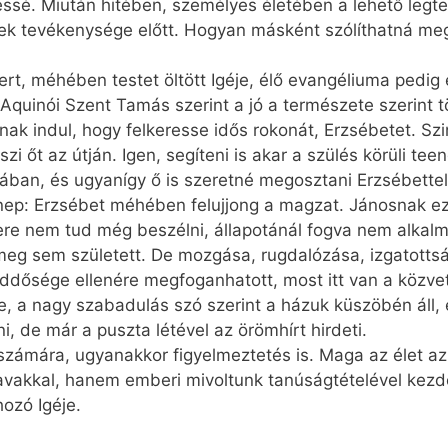
jessé. Miután hitében, személyes életében a lehető legt
élek tevékenysége előtt. Hogyan másként szólíthatná meg
ert, méhében testet öltött Igéje, élő evangéliuma pedig
Aquinói Szent Tamás szerint a jó a természete szerint t
ak indul, hogy felkeresse idős rokonát, Erzsébetet. Szi
iszi őt az útján. Igen, segíteni is akar a szülés körüli t
dában, és ugyanígy ő is szeretné megosztani Erzsébett
nep: Erzsébet méhében felujjong a magzat. Jánosnak ez a
ere nem tud még beszélni, állapotánál fogva nem alkalm
eg sem született. De mozgása, rugdalózása, izgatott
ddősége ellenére megfoganhatott, most itt van a közve
se, a nagy szabadulás szó szerint a házuk küszöbén áll
 de már a puszta létével az örömhírt hirdeti.
számára, ugyanakkor figyelmeztetés is. Maga az élet a
avakkal, hanem emberi mivoltunk tanúságtételével kezd
ozó Igéje.