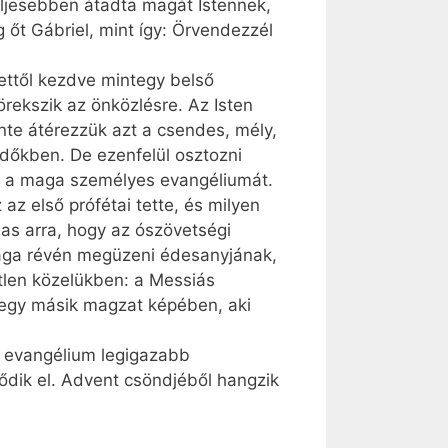
eljesebben átadta magát Istennek,
 őt Gábriel, mint így: Örvendezzél
 ettől kezdve mintegy belső
örekszik az önközlésre. Az Isten
nte átérezzük azt a csendes, mély,
eendőkben. De ezenfelül osztozni
el a maga személyes evangéliumát.
z első prófétai tette, és milyen
as arra, hogy az ószövetségi
sága révén megüzeni édesanyjának,
tlen közelükben: a Messiás
, egy másik magzat képében, aki
z evangélium legigazabb
ődik el. Advent csöndjéből hangzik