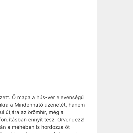
ézett. Ő maga a hús-vér elevenségű
unkra a Mindenható üzenetét, hanem
dul útjára az örömhír, még a
 fordításban ennyit tesz: Örvendezz!
tán a méhében is hordozza őt –