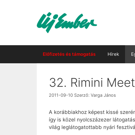
Kilépés
a
tartalomba
Előfizetés és támogatás
Hírek
E
32. Rimini Meet
2011-09-10
Szerző:
Varga János
A korábbiakhoz képest kissé szeré
így is közel nyolcszázezer látogatá
világ leglátogatottabb nyári fesztivá