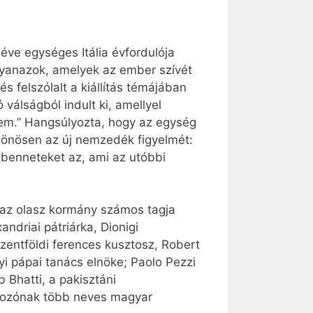
éve egységes Itália évfordulója
gyanazok, amelyek az ember szívét
s felszólalt a kiállítás témájában
válságból indult ki, amellyel
elem.” Hangsúlyozta, hogy az egység
különösen az új nemzedék figyelmét:
 benneteket az, ami az utóbbi
s az olasz kormány számos tagja
ndriai pátriárka, Dionigi
zentföldi ferences kusztosz, Robert
 pápai tanács elnöke; Paolo Pezzi
 Bhatti, a pakisztáni
álkozónak több neves magyar