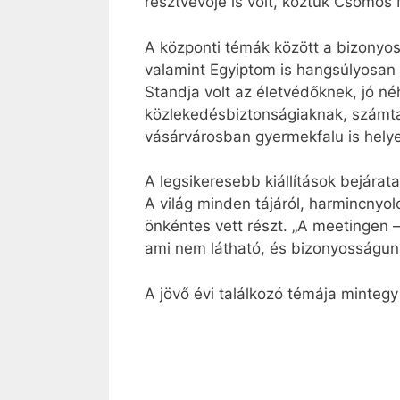
résztvevője is volt, köztük Csomós
A központi témák között a bizonyoss
valamint Egyiptom is hangsúlyosan s
Standja volt az életvédőknek, jó n
közlekedésbiztonságiaknak, számtal
vásárvárosban gyermekfalu is helye
A legsikeresebb kiállítások bejárat
A világ minden tájáról, harmincnyo
önkéntes vett részt. „A meetingen 
ami nem látható, és bizonyosságunk
A jövő évi találkozó témája mintegy