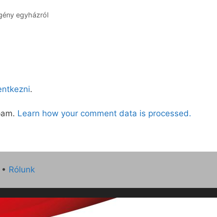
egény egyházról
lentkezni
.
spam.
Learn how your comment data is processed.
•
Rólunk