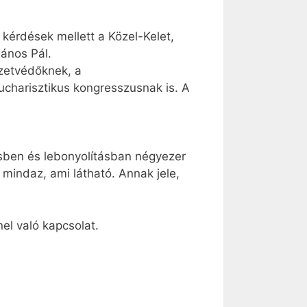
 kérdések mellett a Közel-Kelet,
János Pál.
ezetvédőknek, a
ucharisztikus kongresszusnak is. A
ésben és lebonyolításban négyezer
mindaz, ami látható. Annak jele,
el való kapcsolat.