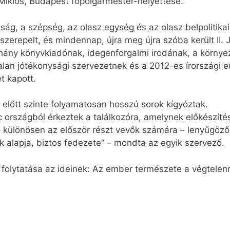
 Miklós, Budapest főpolgármester-helyettese.
ág, a szépség, az olasz egység és az olasz belpolitikai
zerepelt, és mindennap, újra meg újra szóba került II. 
éhány könyvkiadónak, idegenforgalmi irodának, a körny
an jótékonysági szervezetnek és a 2012-es írországi e
t kapott.
a előtt szinte folyamatosan hosszú sorok kígyóztak.
lc országból érkeztek a találkozóra, amelynek előkészít
– különösen az először részt vevők számára – lenyűgöző 
 alapja, biztos fedezete” – mondta az egyik szervező.
 folytatása az ideinek: Az ember természete a végtelenn