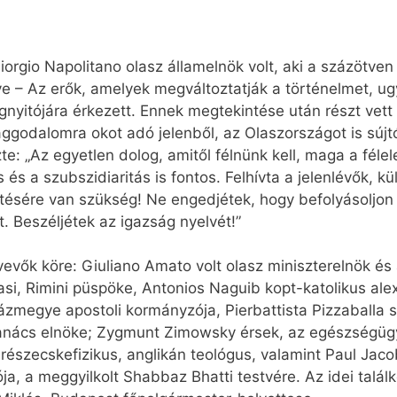
rgio Napolitano olasz államelnök volt, aki a százötven 
ve – Az erők, amelyek megváltoztatják a történelmet, u
gnyitójára érkezett. Ennek megtekintése után részt vett é
ggodalomra okot adó jelenből, az Olaszországot is sújtó 
te: „Az egyetlen dolog, amitől félnünk kell, maga a fél
s és a szubszidiaritás is fontos. Felhívta a jelenlévők, 
tésére van szükség! Ne engedjétek, hogy befolyásoljon
. Beszéljétek az igazság nyelvét!”
tvevők köre: Giuliano Amato volt olasz miniszterelnök é
i, Rimini püspöke, Antonios Naguib kopt-katolikus alexa
ázmegye apostoli kormányzója, Pierbattista Pizzaballa s
anács elnöke; Zygmunt Zimowsky érsek, az egészségügyi
észecskefizikus, anglikán teológus, valamint Paul Jacob
ója, a meggyilkolt Shabbaz Bhatti testvére. Az idei tal