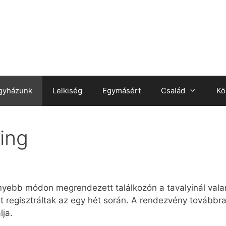
gyházunk
Lelkiség
Egymásért
Család
Kö
ing
nyebb módon megrendezett találkozón a tavalyinál vala
st regisztráltak az egy hét során. A rendezvény továbbr
lja.