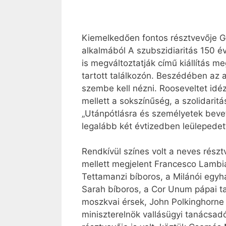
Kiemelkedően fontos résztvevője Gio
alkalmából A szubszidiaritás 150 é
is megváltoztatják című kiállítás me
tartott találkozón. Beszédében az a
szembe kell nézni. Rooseveltet idéz
mellett a sokszínűség, a szolidaritá
„Utánpótlásra és személyetek beve
legalább két évtizedben leülepedett
Rendkívül színes volt a neves rész
mellett megjelent Francesco Lambias
Tettamanzi bíboros, a Milánói egyh
Sarah bíboros, a Cor Unum pápai t
moszkvai érsek, John Polkinghorne r
miniszterelnök vallásügyi tanácsad