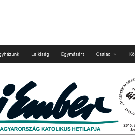
gyházunk
Lelkiség
Egymásért
Család
Kö