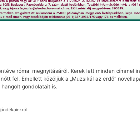
entéve római megnyitásáról. Kerek lett minden címmel in
nőtt fel. Emellett közöljük a „Muzsikál az erdő” novellap
hangolt gondolatait is.
jándékainkról