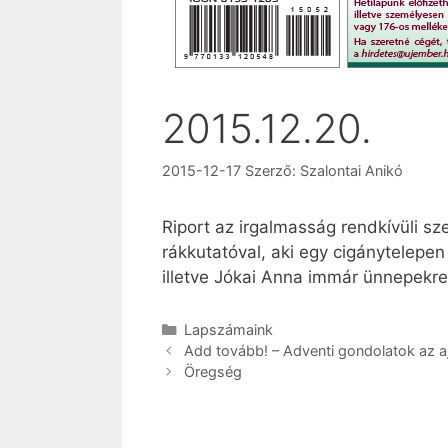
2015.12.20.
2015-12-17
Szerző:
Szalontai Anikó
Riport az irgalmasság rendkívüli sz
rákkutatóval, aki egy cigánytelepen 
illetve Jókai Anna immár ünnepekre 
Kategória
Lapszámaink
Add tovább! – Adventi gondolatok az a
Öregség