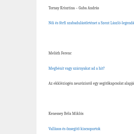
Tornay Krisztina – Guba András
Női és férfi szabadulástörténet a Szent László-legend
Meláth Ferenc
Megbénít vagy szárnyakat ad a hit?
Az ekkléziogén neurózisról egy segítőkapcsolat alapj
Kenessey Béla Miklós
Vallásos és önsegítő kiscsoportok