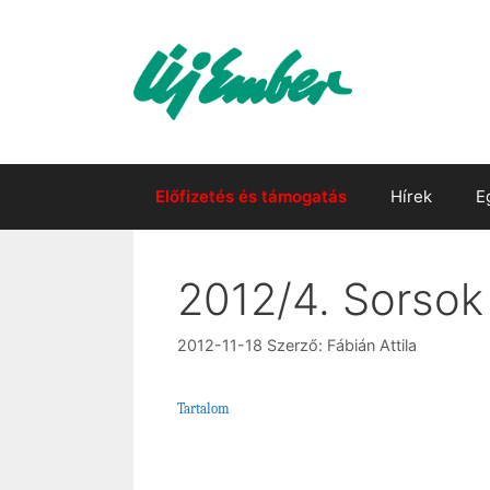
Kilépés
a
tartalomba
Előfizetés és támogatás
Hírek
E
2012/4. Sorso
2012-11-18
Szerző:
Fábián Attila
Tartalom