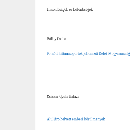
Hasonlóságok és különbségek
Bálity Csaba
Felnőtt hittancsoportok jellemzői Kelet-Magyarorszá
Császár Gyula Balázs
Aluljáró helyett emberi körülmények