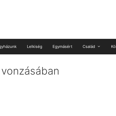
gyházunk
Lelkiség
Egymásért
Család
Kö
k vonzásában