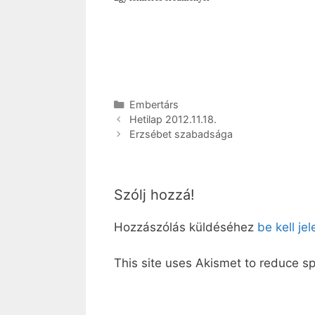
Kategória
Embertárs
Hetilap 2012.11.18.
Erzsébet szabadsága
Szólj hozzá!
Hozzászólás küldéséhez
be kell je
This site uses Akismet to reduce 