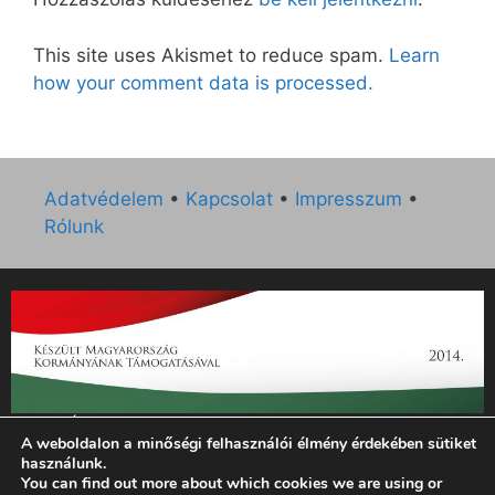
This site uses Akismet to reduce spam.
Learn
how your comment data is processed.
Adatvédelem
•
Kapcsolat
•
Impresszum
•
Rólunk
„Az Új Ember katolikus hetilap 2014. évi működésének
A weboldalon a minőségi felhasználói élmény érdekében sütiket
támogatását az EGYH-KCP-14-P-0121 sz. támogatási
használunk.
szerződés keretében 3 000 000 Ft összegben támogatta az
You can find out more about which cookies we are using or