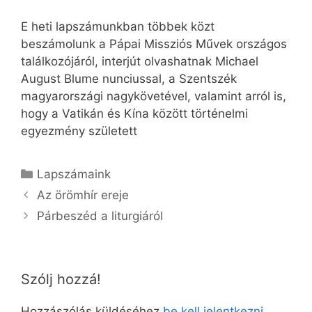
E heti lapszámunkban többek közt
beszámolunk a Pápai Missziós Művek országos
találkozójáról, interjút olvashatnak Michael
August Blume nunciussal, a Szentszék
magyarországi nagykövetével, valamint arról is,
hogy a Vatikán és Kína között történelmi
egyezmény született
Kategória
Lapszámaink
Az örömhír ereje
Párbeszéd a liturgiáról
Szólj hozzá!
Hozzászólás küldéséhez
be kell jelentkezni
.