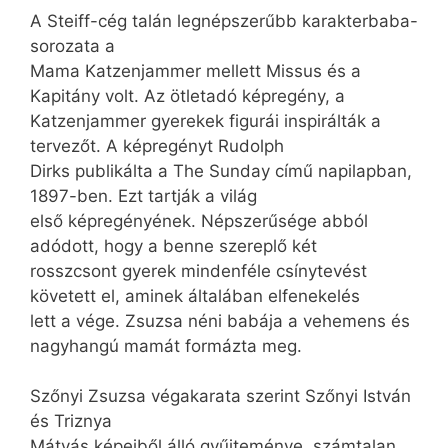
A Steiff-cég talán legnépszerűbb karakterbaba-
sorozata a
Mama Katzenjammer mellett Missus és a
Kapitány volt. Az ötletadó képregény, a
Katzenjammer gyerekek figurái inspirálták a
tervezőt. A képregényt Rudolph
Dirks publikálta a The Sunday című napilapban,
1897-ben. Ezt tartják a világ
első képregényének. Népszerűsége abból
adódott, hogy a benne szereplő két
rosszcsont gyerek mindenféle csínytevést
követett el, aminek általában elfenekelés
lett a vége. Zsuzsa néni babája a vehemens és
nagyhangú mamát formázta meg.
Szőnyi Zsuzsa végakarata szerint Szőnyi István
és Triznya
Mátyás képeiből álló gyűjteménye, számtalan