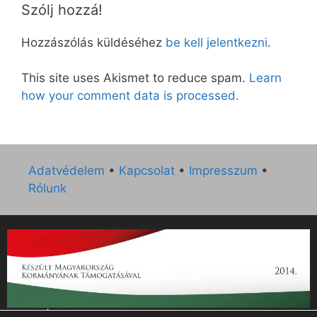
Szólj hozzá!
Hozzászólás küldéséhez
be kell jelentkezni
.
This site uses Akismet to reduce spam.
Learn
how your comment data is processed.
Adatvédelem
•
Kapcsolat
•
Impresszum
•
Rólunk
„Az Új Ember katolikus hetilap 2014. évi működésének