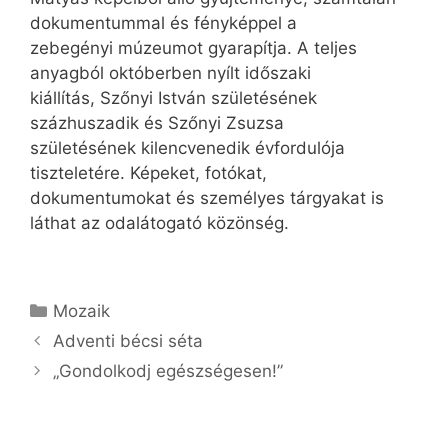
dokumentummal és fényképpel a
zebegényi múzeumot gyarapítja. A teljes
anyagból októberben nyílt időszaki
kiállítás, Szőnyi István születésének
százhuszadik és Szőnyi Zsuzsa
születésének kilencvenedik évfordulója
tiszteletére. Képeket, fotókat,
dokumentumokat és személyes tárgyakat is
láthat az odalátogató közönség.
Kategória
Mozaik
Adventi bécsi séta
„Gondolkodj egészségesen!”