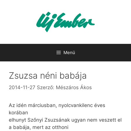
Kilépés
a
tartalomba
Menü
Zsuzsa néni babája
2014-11-27
Szerző:
Mészáros Ákos
Az idén márciusban, nyolcvankilenc éves
korában
elhunyt Szőnyi Zsuzsának ugyan nem veszett el
a babája, mert az otthoni