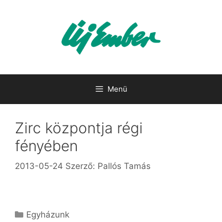
Kilépés
a
tartalomba
Menü
Zirc központja régi
fényében
2013-05-24
Szerző:
Pallós Tamás
Kategória
Egyházunk