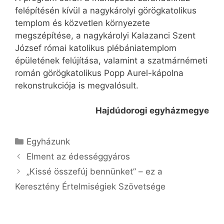
felépítésén kívül a nagykárolyi görögkatolikus
templom és közvetlen környezete
megszépítése, a nagykárolyi Kalazanci Szent
József római katolikus plébániatemplom
épületének felújítása, valamint a szatmárnémeti
román görögkatolikus Popp Aurel-kápolna
rekonstrukciója is megvalósult.
Hajdúdorogi egyházmegye
Kategória
Egyházunk
Elment az édességgyáros
„Kissé összefúj bennünket” – ez a
Keresztény Értelmiségiek Szövetsége