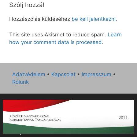
Szólj hozzá!
Hozzászólás küldéséhez
be kell jelentkezni
.
This site uses Akismet to reduce spam.
Learn
how your comment data is processed.
Adatvédelem
•
Kapcsolat
•
Impresszum
•
Rólunk
„Az Új Ember katolikus hetilap 2014. évi működésének