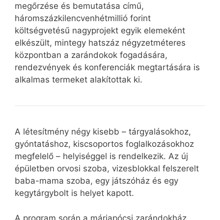
megőrzése és bemutatása című,
háromszázkilencvenhétmillió forint
költségvetésű nagyprojekt egyik elemeként
elkészült, mintegy hatszáz négyzetméteres
központban a zarándokok fogadására,
rendezvények és konferenciák megtartására is
alkalmas termeket alakítottak ki.
A létesítmény négy kisebb – tárgyalásokhoz,
gyóntatáshoz, kiscsoportos foglalkozásokhoz
megfelelő – helyiséggel is rendelkezik. Az új
épületben orvosi szoba, vizesblokkal felszerelt
baba-mama szoba, egy játszóház és egy
kegytárgybolt is helyet kapott.
A program során a máriapócsi zarándokház