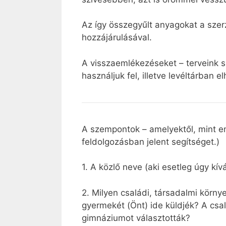
Az így összegyűlt anyagokat a szerz
hozzájárulásával.
A visszaemlékezéseket – terveink 
használjuk fel, illetve levéltárban
A szempontok – amelyektől, mint em
feldolgozásban jelent segítséget.)
1. A közlő neve (aki esetleg úgy kív
2. Milyen családi, társadalmi körny
gyermekét (Önt) ide küldjék? A csa
gimnáziumot választották?