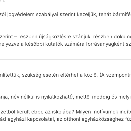
ői jogvédelem szabályai szerint kezeljük, tehát bármifé
szerint – részben újságközlésre szánjuk, részben doku
 elhelyezve a későbbi kutatók számára forrásanyagként sz
lítettük, szükség esetén eltérhet a közlő. (A szempont
ánja, név nélkül is nyilatkozhat!), mettől meddig és mel
ezetből került ebbe az iskolába? Milyen motívumok indít
lád egyházi kapcsolatai, az otthoni egyházközséghez fű