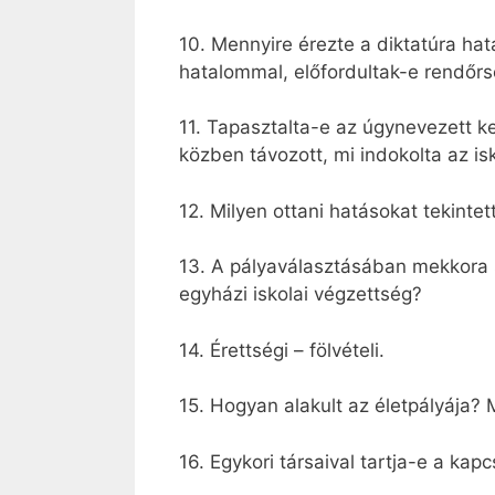
10. Mennyire érezte a diktatúra hat
hatalommal, előfordultak-e rendőrsé
11. Tapasztalta-e az úgynevezett ke
közben távozott, mi indokolta az i
12. Milyen ottani hatásokat tekintet
13. A pályaválasztásában mekkora 
egyházi iskolai végzettség?
14. Érettségi – fölvételi.
15. Hogyan alakult az életpályája? 
16. Egykori társaival tartja-e a kap