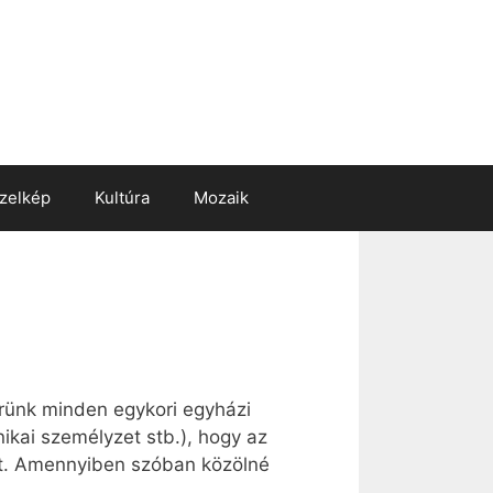
zelkép
Kultúra
Mozaik
érünk minden egykori egyházi
nikai személyzet stb.), hogy az
eit. Amennyiben szóban közölné