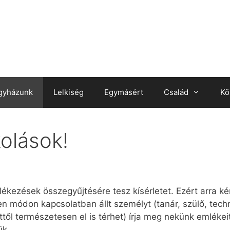
gyházunk
Lelkiség
Egymásért
Család
Kö
kolások!
kezések összegyűjtésére tesz kísérletet. Ezért arra k
yen módon kapcsolatban állt személyt (tanár, szülő, tech
ttől természetesen el is térhet) írja meg nekünk emlék
ük.