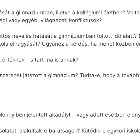
ását a gimnáziumban, illetve a kollégiumi életben? Volta
gi vagy egyéb, világnézeti konfliktusok?
ttős nevelés hatását a gimnáziumban töltött idő alatt? 
skola elhagyását? Ugyanez a kérdés, ha menet közben ér
t értéknek – s tart ma is annak?
szerepet játszott a gimnázium? Tudta-e, hogy a tovább
Mennyiben jelentett akadályt – vagy adott esetben előny
csolatot, alakultak-e barátságok? Kötődik-e egykori isko