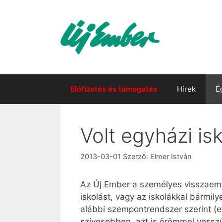
Kilépés
a
tartalomba
Előfizetés és támogatás
Hírek
E
Volt egyházi is
2013-03-01
Szerző:
Elmer István
Az Új Ember a személyes visszaemlé
iskolást, vagy az iskolákkal bármil
alábbi szempontrendszer szerint (e
szívesebben, azt is örömmel vessz