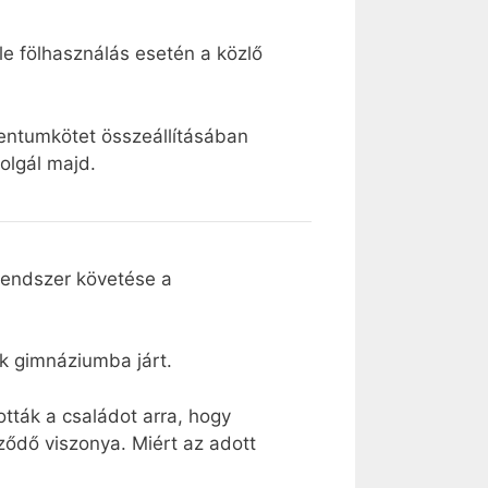
le fölhasználás esetén a közlő
mentumkötet összeállításában
olgál majd.
rendszer követése a
yik gimnáziumba járt.
ották a családot arra, hogy
ződő viszonya. Miért az adott