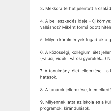
3. Mekkora terhet jelentett a csalá
4. A beilleszkedés ideje – új körny
valláshoz? Miként formálódott hitél
5. Milyen körülmények fogadták a g
6. A közösségi, kollégiumi élet jell
(Falusi, vidéki, városi gyerekek…) N
7. A tanulmányi élet jellemzése – 
hatások.
8. A tanárok jellemzése, kiemelked
9. Milyennek látta az iskola és a k
programok, kirándulások.