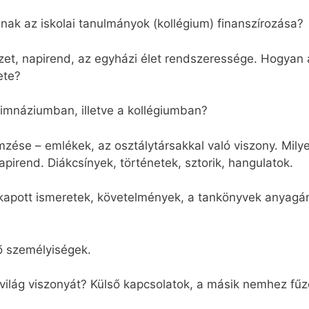
dnak az iskolai tanulmányok (kollégium) finanszírozása?
ezet, napirend, az egyházi élet rendszeressége. Hogyan
ete?
imnáziumban, illetve a kollégiumban?
emzése – emlékek, az osztálytársakkal való viszony. Mily
apirend. Diákcsínyek, történetek, sztorik, hangulatok.
a kapott ismeretek, követelmények, a tankönyvek anyagá
ő személyiségek.
ülvilág viszonyát? Külső kapcsolatok, a másik nemhez fű