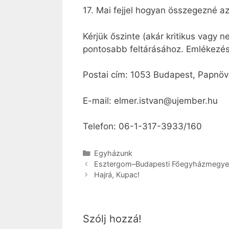
17. Mai fejjel hogyan összegezné az 
Kérjük őszinte (akár kritikus vagy 
pontosabb feltárásához. Emlékezése
Postai cím: 1053 Budapest, Papnöve
E-mail: elmer.istvan@ujember.hu
Telefon: 06-1-317-3933/160
Kategória
Egyházunk
Esztergom–Budapesti Főegyházmegye
Hajrá, Kupac!
Szólj hozzá!