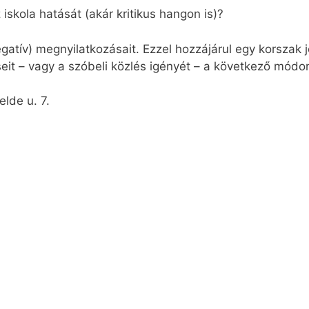
iskola hatását (akár kritikus hangon is)?
negatív) megnyilatkozásait. Ezzel hozzájárul egy korsza
it – vagy a szóbeli közlés igényét – a következő módon 
lde u. 7.