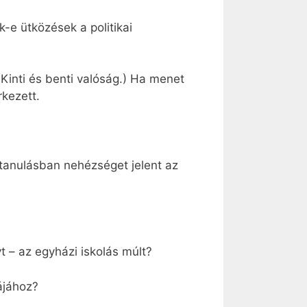
k-e ütközések a politikai
(Kinti és benti valóság.) Ha menet
kezett.
tanulásban nehézséget jelent az
t – az egyházi iskolás múlt?
lájához?