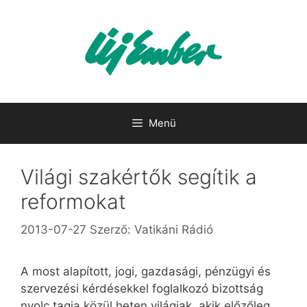
Kilépés
a
tartalomba
Menü
Világi szakértők segítik a
reformokat
2013-07-27
Szerző:
Vatikáni Rádió
A most alapított, jogi, gazdasági, pénzügyi és
szervezési kérdésekkel foglalkozó bizottság
nyolc tagja közül heten világiak, akik előzőleg