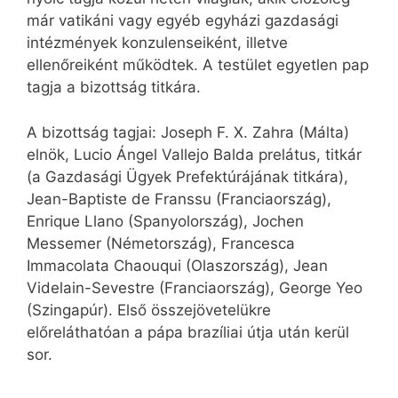
már vatikáni vagy egyéb egyházi gazdasági
intézmények konzulenseiként, illetve
ellenőreiként működtek. A testület egyetlen pap
tagja a bizottság titkára.
A bizottság tagjai: Joseph F. X. Zahra (Málta)
elnök, Lucio Ángel Vallejo Balda prelátus, titkár
(a Gazdasági Ügyek Prefektúrájának titkára),
Jean-Baptiste de Franssu (Franciaország),
Enrique Llano (Spanyolország), Jochen
Messemer (Németország), Francesca
Immacolata Chaouqui (Olaszország), Jean
Videlain-Sevestre (Franciaország), George Yeo
(Szingapúr). Első összejövetelükre
előreláthatóan a pápa brazíliai útja után kerül
sor.