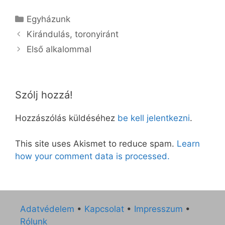
Kategória
Egyházunk
Kirándulás, toronyiránt
Első alkalommal
Szólj hozzá!
Hozzászólás küldéséhez
be kell jelentkezni
.
This site uses Akismet to reduce spam.
Learn
how your comment data is processed.
Adatvédelem
•
Kapcsolat
•
Impresszum
•
Rólunk