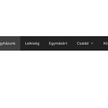
gyházunk
Lelkiség
Egymásért
Család
Kö