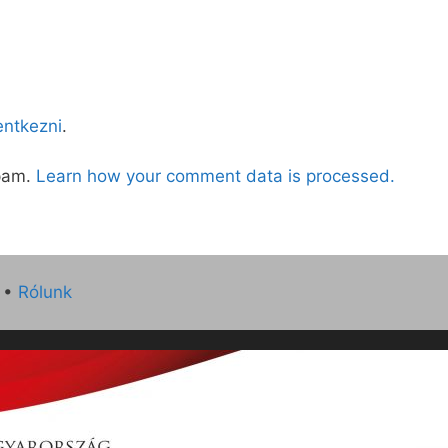
lentkezni
.
spam.
Learn how your comment data is processed.
•
Rólunk