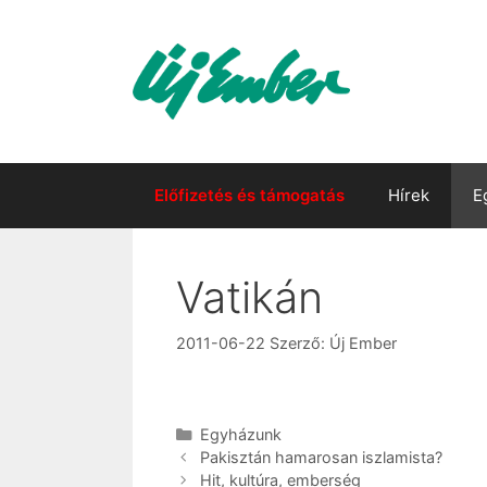
Kilépés
a
tartalomba
Előfizetés és támogatás
Hírek
E
Vatikán
2011-06-22
Szerző:
Új Ember
Kategória
Egyházunk
Pakisztán hamarosan iszlamista?
Hit, kultúra, emberség