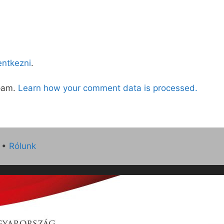
lentkezni
.
spam.
Learn how your comment data is processed.
•
Rólunk