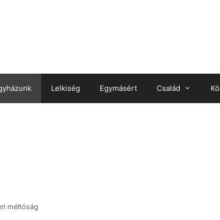
gyházunk
Lelkiség
Egymásért
Család
Kö
eri méltóság