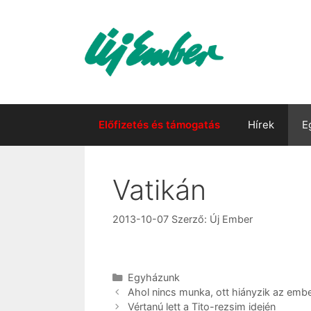
Kilépés
a
tartalomba
Előfizetés és támogatás
Hírek
E
Vatikán
2013-10-07
Szerző:
Új Ember
Kategória
Egyházunk
Ahol nincs munka, ott hiányzik az emb
Vértanú lett a Tito-rezsim idején