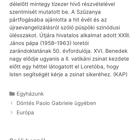
délelőtt mintegy tízezer hívő részvételével
szentmisét mutatott be. A Szűzanya
pártfogásába ajánlotta a hit évét és az
újraevangelizálásról szóló püspöki szinódusi
ülésszakot. Útjára hivatalos alkalmat adott XXIII.
János pápa (1958–1963) loretói
zarándoklatának 50. évfordulója. XVI. Benedek
nagy elődje ugyanis a II. vatikáni zsinat kezdete
előtt egy héttel látogatott el Loretóba, hogy
Isten segítségét kérje a zsinat sikeréhez. (KAP)
Kategória
Egyházunk
Döntés Paolo Gabriele ügyében
Európa