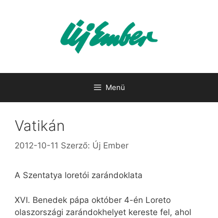
Kilépés
a
tartalomba
Menü
Vatikán
2012-10-11
Szerző:
Új Ember
A Szentatya loretói zarándoklata
XVI. Benedek pápa október 4-én Loreto
olaszországi zarándokhelyet kereste fel, ahol