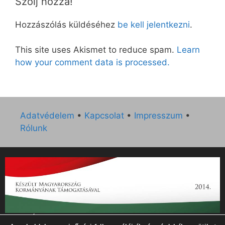
Szólj hozzá!
Hozzászólás küldéséhez
be kell jelentkezni
.
This site uses Akismet to reduce spam.
Learn
how your comment data is processed.
Adatvédelem
•
Kapcsolat
•
Impresszum
•
Rólunk
„Az Új Ember katolikus hetilap 2014. évi működésének