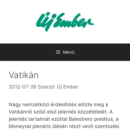
Kilépés
a
tartalomba
Menü
Vatikán
2012-07-26
Szerző:
Új Ember
Nagy nemzetközi érdeklődés előzte meg a
Vatikánról szóló első jelentés közzétételét. A
jelentés tartalmát ezúttal Balestrero prelátus, a
Moneyval plenáris ülésén részt vevő szentszéki