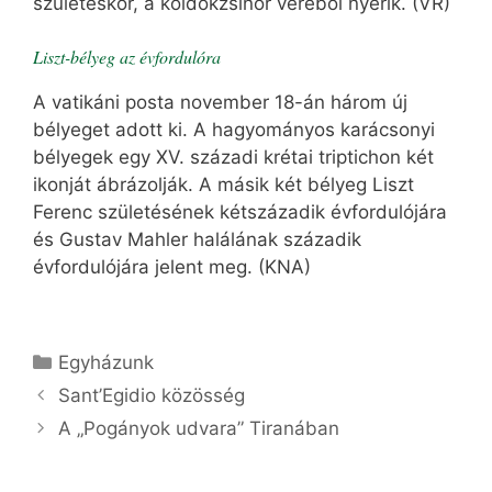
születéskor, a köldökzsinór véréből nyerik. (VR)
Liszt-bélyeg az évfordulóra
A vatikáni posta november 18-án három új
bélyeget adott ki. A hagyományos karácsonyi
bélyegek egy XV. századi krétai triptichon két
ikonját ábrázolják. A másik két bélyeg Liszt
Ferenc születésének kétszázadik évfordulójára
és Gustav Mahler halálának századik
évfordulójára jelent meg. (KNA)
Kategória
Egyházunk
Sant’Egidio közösség
A „Pogányok udvara” Tiranában