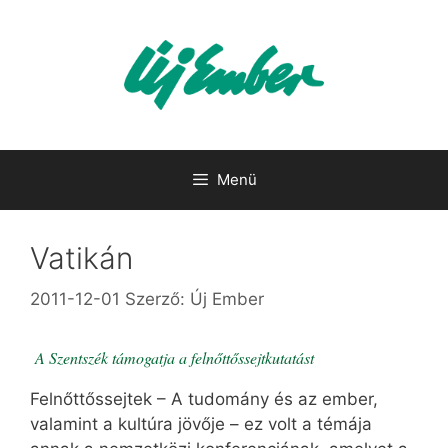
Kilépés
a
tartalomba
Menü
Vatikán
2011-12-01
Szerző:
Új Ember
A Szentszék támogatja a felnőttőssejtkutatást
Felnőttőssejtek – A tudomány és az ember,
valamint a kultúra jövője – ez volt a témája