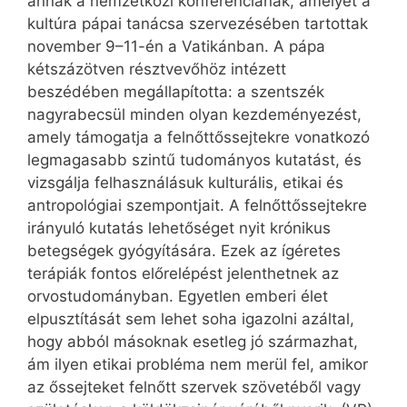
annak a nemzetközi konferenciának, amelyet a
kultúra pápai tanácsa szervezésében tartottak
november 9–11-én a Vatikánban. A pápa
kétszázötven résztvevőhöz intézett
beszédében megállapította: a szentszék
nagyrabecsül minden olyan kezdeményezést,
amely támogatja a felnőttőssejtekre vonatkozó
legmagasabb szintű tudományos kutatást, és
vizsgálja felhasználásuk kulturális, etikai és
antropológiai szempontjait. A felnőttőssejtekre
irányuló kutatás lehetőséget nyit krónikus
betegségek gyógyítására. Ezek az ígéretes
terápiák fontos előrelépést jelenthetnek az
orvostudományban. Egyetlen emberi élet
elpusztítását sem lehet soha igazolni azáltal,
hogy abból másoknak esetleg jó származhat,
ám ilyen etikai probléma nem merül fel, amikor
az őssejteket felnőtt szervek szövetéből vagy