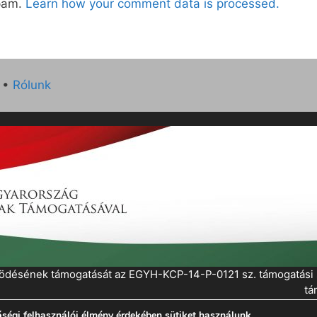
spam.
Learn how your comment data is processed.
•
Rólunk
működésének támogatását az EGYH-KCP-14-P-0121 sz. támogatás
tá
ségi felhasználói élmény érdekében sütiket használunk.