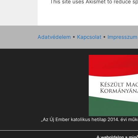
This site uses Akismet to reduce 
Adatvédelem
•
Kapcsolat
•
Impresszum
„Az Új Ember katolikus hetilap 2014. évi 
A weboldalon a minő