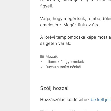
figyeli.
Várja, hogy megértsük, romba dőlé
emelésére. Megértünk az újra.
A lórévi templomocska képe most azo
szigeten várlak.
Kategória
Mozaik
Liliomok és gyermekek
Búcsú a tanító nénitől
Szólj hozzá!
Hozzászólás küldéséhez
be kell je