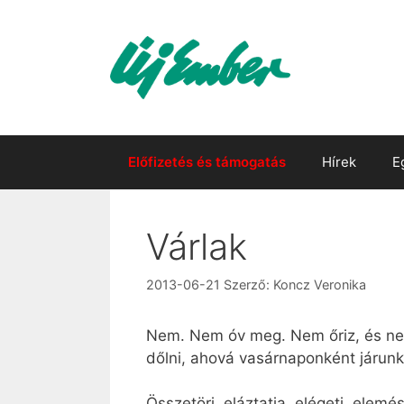
Kilépés
a
tartalomba
Előfizetés és támogatás
Hírek
E
Várlak
2013-06-21
Szerző:
Koncz Veronika
Nem. Nem óv meg. Nem őriz, és nem
dőlni, ahová vasárnaponként járunk. 
Összetöri, eláztatja, elégeti, elemé