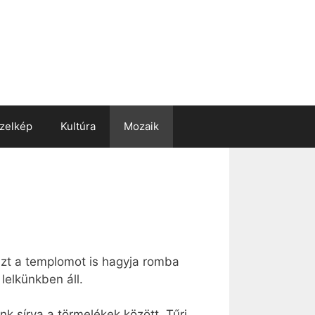
zelkép
Kultúra
Mozaik
azt a templomot is hagyja romba
lelkünkben áll.
nk sírva a törmelékek között. Tűri,