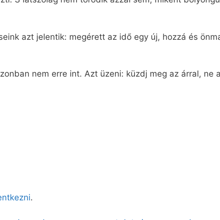
seink azt jelentik: megérett az idő egy új, hozzá és 
nban nem erre int. Azt üzeni: küzdj meg az árral, ne ad
lentkezni
.