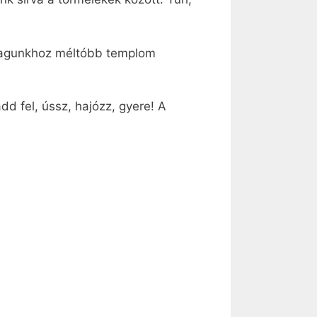
önmagunkhoz méltóbb templom
d fel, ússz, hajózz, gyere! A