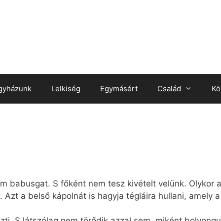
gyházunk
Lelkiség
Egymásért
Család
Kö
 babusgat. S főként nem tesz kivételt velünk. Olykor 
Azt a belső kápolnát is hagyja tégláira hullani, amely a 
szti. S látszólag nem törődik azzal sem, miként bolyongu