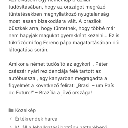
tudósításában, hogy az országot megrázó
tüntetésekben megnyilatkozó nyugtalanság
most lassan bizakodásra vált. A brazilok
büszkék arra, hogy tüntetnek, hogy többé már
nem hagyják magukat gyerekként kezelni… Ez is
tükröződni fog Ferenc pápa magatartásában riói
látogatása során.
Amikor a német tudósító az egykori I. Péter
császár nyári rezidenciája felé tartott az
autóbusszal, egy kanyarban megragadta a
figyelmét a következő felirat: „Brasil – um País
do Futuro!” – Brazília a jövő országa!
Kategória
Közelkép
Értékrendek harca
Mi áll a lehallgatási botrány hátterében?