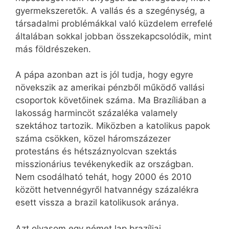
gyermekszeretők. A vallás és a szegénység, a
társadalmi problémákkal való küzdelem errefelé
általában sokkal jobban összekapcsolódik, mint
más földrészeken.
A pápa azonban azt is jól tudja, hogy egyre
növekszik az amerikai pénzből működő vallási
csoportok követőinek száma. Ma Brazíliában a
lakosság harmincöt százaléka valamely
szektához tartozik. Miközben a katolikus papok
száma csökken, közel háromszázezer
protestáns és hétszáznyolcvan szektás
misszionárius tevékenykedik az országban.
Nem csodálható tehát, hogy 2000 és 2010
között hetvennégyről hatvannégy százalékra
esett vissza a brazil katolikusok aránya.
Azt olvasom egy német lap brazíliai