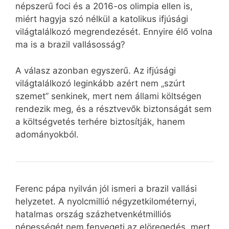
népszerű foci és a 2016-os olimpia ellen is,
miért hagyja szó nélkül a katolikus ifjúsági
világtalálkozó megrendezését. Ennyire élő volna
ma is a brazil vallásosság?
A válasz azonban egyszerű. Az ifjúsági
világtalálkozó leginkább azért nem „szúrt
szemet” senkinek, mert nem állami költségen
rendezik meg, és a résztvevők biztonságát sem
a költségvetés terhére biztosítják, hanem
adományokból.
Ferenc pápa nyilván jól ismeri a brazil vallási
helyzetet. A nyolcmillió négyzetkilométernyi,
hatalmas ország százhetvenkétmilliós
népességét nem fenyegeti az elöregedés, mert