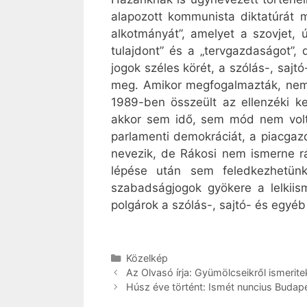
alapozott kommunista diktatúrát m
alkotmányát”, amelyet a szovjet, 
tulajdont” és a „tervgazdaságot”,
jogok széles körét, a szólás-, sajt
meg. Amikor megfogalmazták, nem i
1989-ben összeült az ellenzéki ke
akkor sem idő, sem mód nem volt.
parlamenti demokráciát, a piacgazd
nevezik, de Rákosi nem ismerne rá
lépése után sem feledkezhetünk
szabadságjogok gyökere a lelkiism
polgárok a szólás-, sajtó- és egyé
Kategória
Közelkép
Az Olvasó írja: Gyümölcseikről ismeri
Húsz éve történt: Ismét nuncius Budap