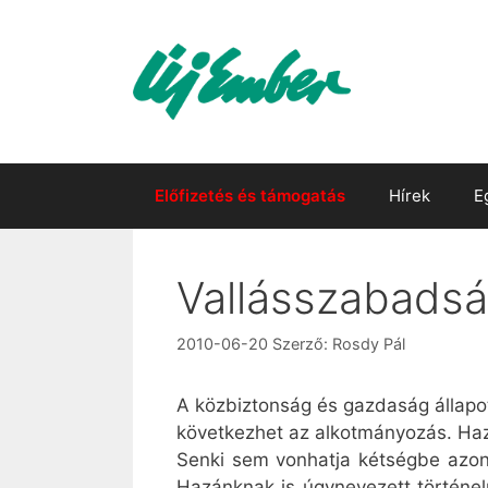
Kilépés
a
tartalomba
Előfizetés és támogatás
Hírek
E
Vallásszabadság
2010-06-20
Szerző:
Rosdy Pál
A közbiztonság és gazdaság állapota
következhet az alkotmányozás. Haz
Senki sem vonhatja kétségbe azonb
Hazánknak is úgynevezett történel