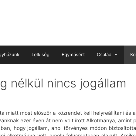
gyházunk
Lelkiség
Egymásért
Család
Kö
 nélkül nincs jogállam
 miatt most először a közrendet kell helyreállítani és a
ánknak ezer éven át nem volt írott Alkotmánya, amint p
an, hogy jogállam, ahol törvényes módon biztosítottak
mi alkotmánya volt, amely folyamatosan alakult. Amiko