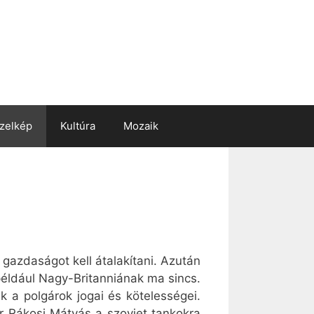
zelkép
Kultúra
Mozaik
 gazdaságot kell átalakítani. Azután
éldául Nagy-Britanniának ma sincs.
 a polgárok jogai és kötelességei.
r Rákosi Mátyás a szovjet tankokra