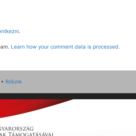
lentkezni
.
spam.
Learn how your comment data is processed.
•
Rólunk