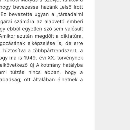
 hogy bevezesse hazánk „első írott
. Ez bevezette ugyan a „társadalmi
olgárai számára az alapvető emberi
hogy ebből egyetlen szó sem valósult
Amikor azután megdőlt a diktatúra,
lgozásának elképzelése is, de erre
biztosítva a többpártrendszert, a
hogy ma is 1949. évi XX. törvénynek
 elkövetkező új Alkotmány hatályba
emmi túlzás nincs abban, hogy a
zabadság, ott általában élhetnek a