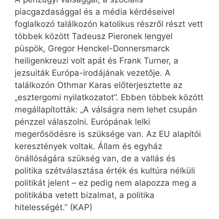
piacgazdasággal és a média kérdéseivel
foglalkozó találkozón katolikus részről részt vett
többek között Tadeusz Pieronek lengyel
püspök, Gregor Henckel-Donnersmarck
heiligenkreuzi volt apát és Frank Turner, a
jezsuiták Európa-irodájának vezetője. A
találkozón Othmar Karas előterjesztette az
„esztergomi nyilatkozatot”. Ebben többek között
megállapították: „A válságra nem lehet csupán
pénzzel válaszolni. Európának lelki
megerősödésre is szüksége van. Az EU alapítói
keresztények voltak. Állam és egyház
önállóságára szükség van, de a vallás és
politika szétválasztása érték és kultúra nélküli
politikát jelent – ez pedig nem alapozza meg a
politikába vetett bizalmat, a politika
hitelességét.” (KAP)