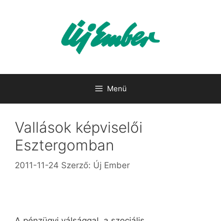
Kilépés
a
tartalomba
Menü
Vallások képviselői
Esztergomban
2011-11-24
Szerző:
Új Ember
A pénzügyi válsággal, a szociális