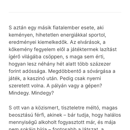
S aztán egy másik fiatalember esete, aki
keményen, hihetetlen energiákkal sportol,
eredményei kiemelkedők. Az elvárások, a
kőkemény fegyelem elől a játéktermek lazítást
ígérő világába csöppen, s maga sem érti,
hogyan lesz néhány hét alatt több százezer
forint adóssága. Megdöbbentő a sóvárgása a
játék, a kaszinó után. Pedig csak nyerni
szeretett volna. A pályán vagy a gépen?
Mindegy. Mindegy?
S ott van a közismert, tiszteletre méltó, magas
beosztású férfi, akinek – bár tudja, hogy halálos
mennyiségű alkoholt fogyasztott már, és mája
nem sokáig bírja – fontosabb a látszat, a