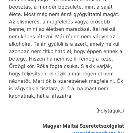
beosztás, a mundér becsülete, mint a saját
élete. Most még nem ér rá gyógyíttatni magát.
Az elismerés, a megfelelés vágya erősebb
benne, mint az életben maradásé. Ital nélkül
nem képes létezni. Már régen nem vágyik az
alkoholra. Talán gyűlöli is a szert, amely nélkül
azonban nem titkolható el, hogy éppen ennek a
betege. Hiszen ha nem iszik, remeg a keze.
Ördögi kör. Róka fogta csuka. S akik várják,
hogy teljesítsen, elnézik a már régen el nem
nézhetőt. Mert ők is szeretnének megfelelni. Ők
is vágynak a tisztára, a jóra, ha mást nem
kaphatnak, hát a látszatra.
(Folytatjuk.)
Magyar Máltai Szeretetszolgálat