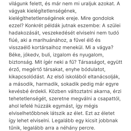
világunk felett, és már nem mi uraljuk azokat. A
vágyak kielégítetlenségének,
kielégíthetetlenségének ereje. Mire gondolok
ezzel? Konkrét példák jutnak eszembe: A szülei
hadakozását, veszekedését elviselni nem tudó
fiúé, aki a marihuánához, a fűvel élő és
visszaélő kortársaihoz menekül. Mi a vágya?
Béke, jókedv, buli, izgalom és nyugalom,
biztonság. Mit ígér neki a fű? Társaságot, együtt
érző, megértő társakat, enyhe bódulatot,
kikapcsolódást. Az első iskolából eltanácsolják,
a második, harmadik, sokadik pedig már egyre
kevésbé érdekli. Közben változtatni akarna, érzi
tehetetlenségét, szeretne megválni a csapattól,
ahol lefelé húzzák egymást, így mégis
elviselhetőbbnek látszik az élet. Ezt az életet
így lehet elviselni. Legalább egy kicsit jobbnak
tűnik, legalább arra a néhány percre.