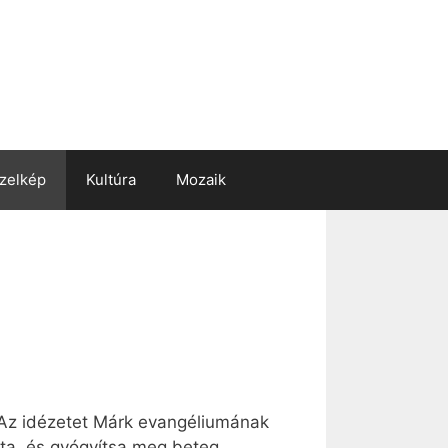
zelkép
Kultúra
Mozaik
. Az idézetet Márk evangéliumának
ajta, és gyógyítsa meg beteg