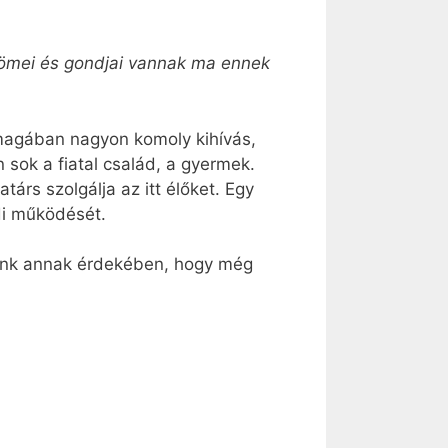
örömei és gondjai vannak ma ennek
nmagában nagyon komoly kihívás,
 sok a fiatal család, a gyermek.
árs szolgálja az itt élőket. Egy
di működését.
nünk annak érdekében, hogy még