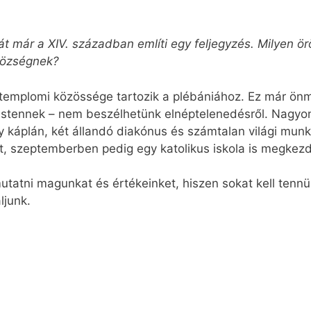
t már a XIV. században említi egy feljegyzés. Milyen 
zközségnek?
ét templomi közössége tartozik a plébániához. Ez már ö
Jóistennek – nem beszélhetünk elnéptelenedésről. Nagyon
y káplán, két állandó diakónus és számtalan világi munkat
át, szeptemberben pedig egy katolikus iskola is megkez
utatni magunkat és értékeinket, hiszen sokat kell ten
ljunk.