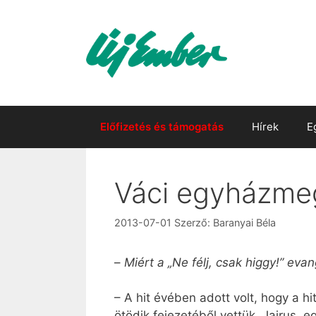
Kilépés
a
tartalomba
Előfizetés és támogatás
Hírek
E
Váci egyházmeg
2013-07-01
Szerző:
Baranyai Béla
–
Miért a „Ne félj, csak higgy!” evan
– A hit évében adott volt, hogy a 
ötödik fejezetéből vettük. Jairus, e