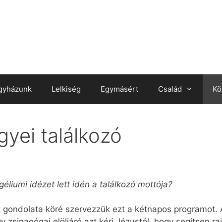
gyházunk
Lelkiség
Egymásért
Család
Kö
yei találkozó
géliumi idézet lett idén a találkozó mottója?
hit gondolata köré szervezzük ezt a kétnapos programot
gy zsinagógai elöljáró azt kéri Jézustól, hogy segítsen r