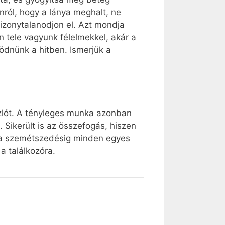
onról, hogy a lánya meghalt, ne
 bizonytalanodjon el. Azt mondja
n tele vagyunk félelmekkel, akár a
ödnünk a hitben. Ismerjük a
szlót. A tényleges munka azonban
Sikerült is az összefogás, hiszen
l a szemétszedésig minden egyes
a találkozóra.