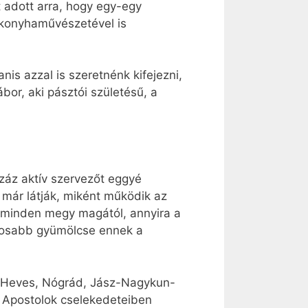
 adott arra, hogy egy-egy
 konyhaművészetével is
nis azzal is szeretnénk kifejezni,
or, aki pásztói születésű, a
áz aktív szervezőt eggyé
már látják, miként működik az
te minden megy magától, annyira a
ntosabb gyümölcse ennek a
a Heves, Nógrád, Jász-Nagykun-
 Apostolok cselekedeteiben