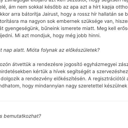
 felé, ám nem sokkal később az apa azt a hírt kapja otth
kor arra bátorítja Jairust, hogy a rossz hír hallatán se
 bátorításra ma nagyon sok embernek szüksége van, hisze
ját gyengeségünk, bűneink ismerete miatt. Meg kell erős
ijedni. Mi azt mondjuk, hogy még jobb hinni.
 nap alatt. Mióta folynak az előkészületek?
lálkozón átvettük a rendezésre jogosító egyházmegyei zá
irdetésekben kértük a hívek segítségét a szervezéshez. 
dolgozik a rendezvény előkészítésén. A regisztrációtó
ndhatom, hogy mindannyian nagy szeretettel készülnek 
is bemutatkozhat?