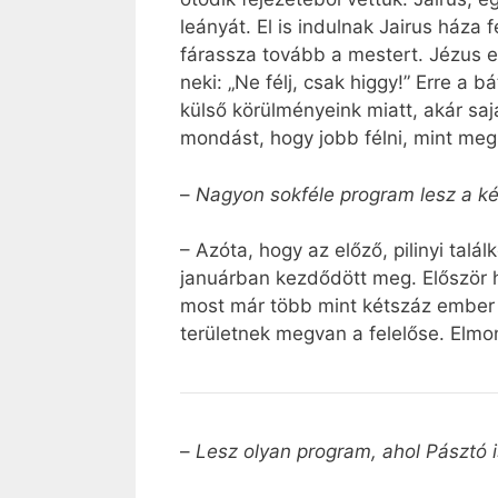
leányát. El is indulnak Jairus háza
fárassza tovább a mestert. Jézus ek
neki: „Ne félj, csak higgy!” Erre a
külső körülményeink miatt, akár sa
mondást, hogy jobb félni, mint meg
–
Nagyon sokféle program lesz a két
– Azóta, hogy az előző, pilinyi ta
januárban kezdődött meg. Először h
most már több mint kétszáz ember 
területnek megvan a felelőse. Elmo
–
Lesz olyan program, ahol Pásztó 