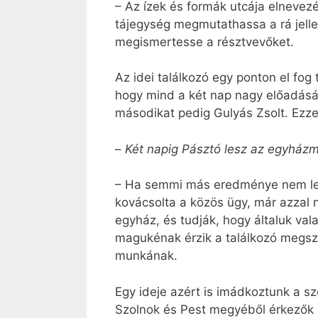
– Az ízek és formák utcája elnevez
tájegység megmutathassa a rá jell
megismertesse a résztvevőket.
Az idei találkozó egy ponton el fog 
hogy mind a két nap nagy előadását
másodikat pedig Gulyás Zsolt. Ezzel
–
Két napig Pásztó lesz az egyházm
– Ha semmi más eredménye nem len
kovácsolta a közös ügy, már azzal
egyház, és tudják, hogy általuk val
magukénak érzik a találkozó megsz
munkának.
Egy ideje azért is imádkoztunk a 
Szolnok és Pest megyéből érkezők 