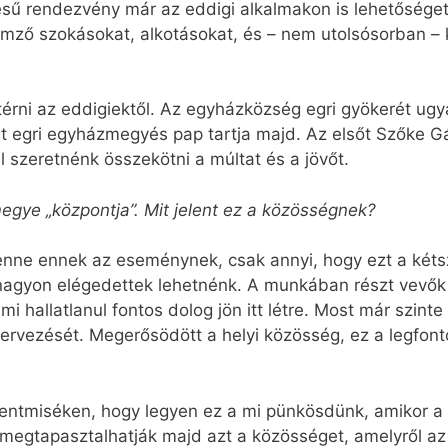
ésű rendezvény már az eddigi alkalmakon is lehetőséget
emző szokásokat, alkotásokat, és – nem utolsósorban –
térni az eddigiektől. Az egyházközség egri gyökerét ugya
 egri egyházmegyés pap tartja majd. Az elsőt Szőke Gáb
 szeretnénk összekötni a múltat és a jövőt.
egye „központja”. Mit jelent ez a közösségnek?
ne ennek az eseménynek, csak annyi, hogy ezt a kétsz
 nagyon elégedettek lehetnénk. A munkában részt vevők 
ami hallatlanul fontos dolog jön itt létre. Most már szin
ervezését. Megerősödött a helyi közösség, ez a legfo
szentmiséken, hogy legyen ez a mi pünkösdünk, amikor 
megtapasztalhatják majd azt a közösséget, amelyről az