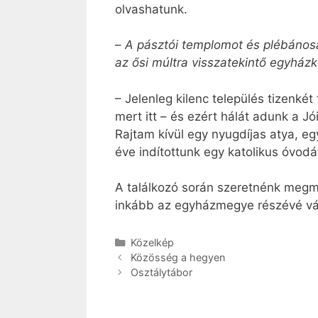
olvashatunk.
–
A pásztói templomot és plébánosá
az ősi múltra visszatekintő egyhá
– Jelenleg kilenc település tizenk
mert itt – és ezért hálát adunk a 
Rajtam kívül egy nyugdíjas atya, eg
éve indítottunk egy katolikus óvod
A találkozó során szeretnénk megm
inkább az egyházmegye részévé vá
Kategória
Közelkép
Közösség a hegyen
Osztálytábor