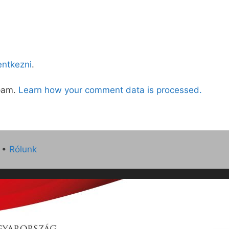
lentkezni
.
spam.
Learn how your comment data is processed.
•
Rólunk