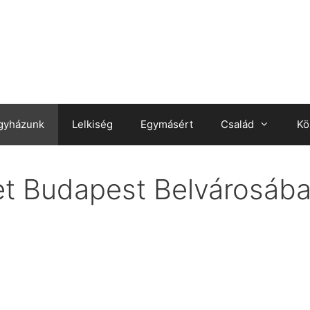
gyházunk
Lelkiség
Egymásért
Család
Kö
et Budapest Belvárosáb