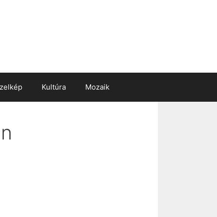
zelkép
Kultúra
Mozaik
an