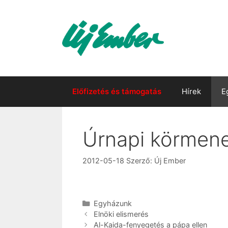
Kilépés
a
tartalomba
Előfizetés és támogatás
Hírek
E
Úrnapi körmen
2012-05-18
Szerző:
Új Ember
Kategória
Egyházunk
Elnöki elismerés
Al-Kaida-fenyegetés a pápa ellen