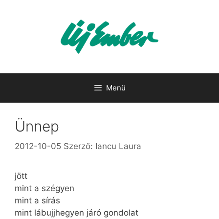
Kilépés
a
tartalomba
Menü
Ünnep
2012-10-05
Szerző:
Iancu Laura
jött
mint a szégyen
mint a sírás
mint lábujjhegyen járó gondolat