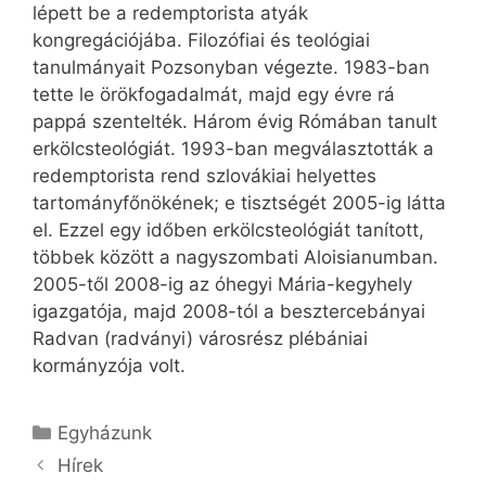
lépett be a redemptorista atyák
kongregációjába. Filozófiai és teológiai
tanulmányait Pozsonyban végezte. 1983-ban
tette le örökfogadalmát, majd egy évre rá
pappá szentelték. Három évig Rómában tanult
erkölcsteológiát. 1993-ban megválasztották a
redemptorista rend szlovákiai helyettes
tartományfőnökének; e tisztségét 2005-ig látta
el. Ezzel egy időben erkölcsteológiát tanított,
többek között a nagyszombati Aloisianumban.
2005-től 2008-ig az óhegyi Mária-kegyhely
igazgatója, majd 2008-tól a besztercebányai
Radvan (radványi) városrész plébániai
kormányzója volt.
Kategória
Egyházunk
Hírek