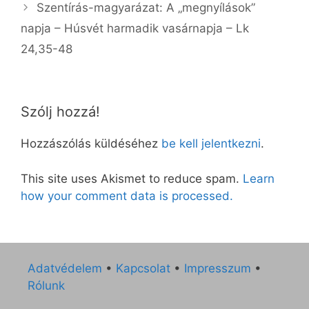
Szentírás-magyarázat: A „megnyílások”
napja – Húsvét harmadik vasárnapja – Lk
24,35-48
Szólj hozzá!
Hozzászólás küldéséhez
be kell jelentkezni
.
This site uses Akismet to reduce spam.
Learn
how your comment data is processed.
Adatvédelem
•
Kapcsolat
•
Impresszum
•
Rólunk