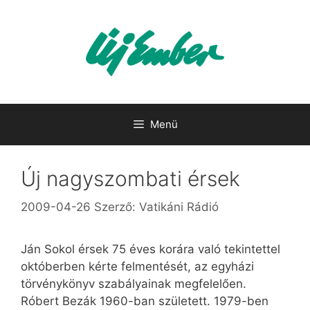
Kilépés
a
tartalomba
Menü
Új nagyszombati érsek
2009-04-26
Szerző:
Vatikáni Rádió
Ján Sokol érsek 75 éves korára való tekintettel
októberben kérte felmentését, az egyházi
törvénykönyv szabályainak megfelelően.
Róbert Bezák 1960-ban született. 1979-ben