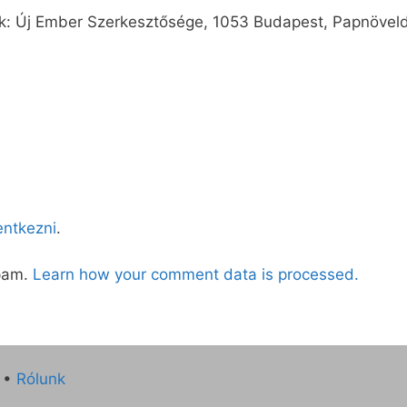
uk: Új Ember Szerkesztősége, 1053 Budapest, Papnöveld
lentkezni
.
spam.
Learn how your comment data is processed.
•
Rólunk