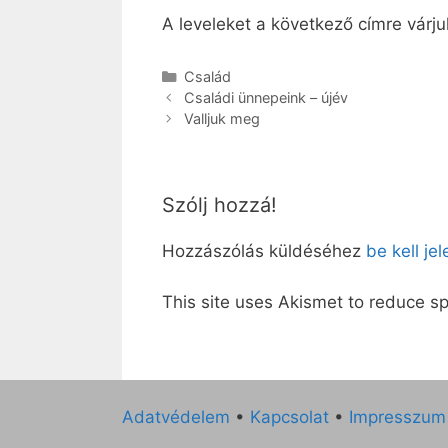
A leveleket a következő címre várj
Kategória
Család
Családi ünnepeink – újév
Valljuk meg
Szólj hozzá!
Hozzászólás küldéséhez
be kell je
This site uses Akismet to reduce 
Adatvédelem
•
Kapcsolat
•
Impresszum