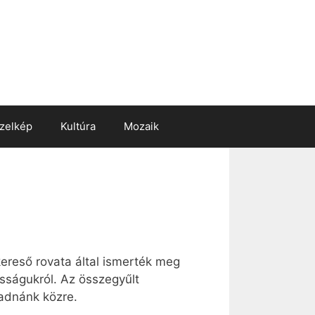
zelkép
Kultúra
Mozaik
ereső rovata által ismerték meg
sságukról. Az összegyűlt
adnánk közre.