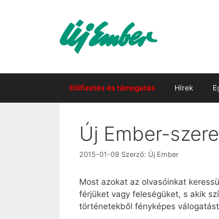
Kilépés
a
tartalomba
Előfizetés és támogatás
Hírek
E
Új Ember-szer
2015-01-09
Szerző:
Új Ember
Most azokat az olvasóinkat keressü
férjüket vagy feleségüket, s akik 
történetekből fényképes válogatás