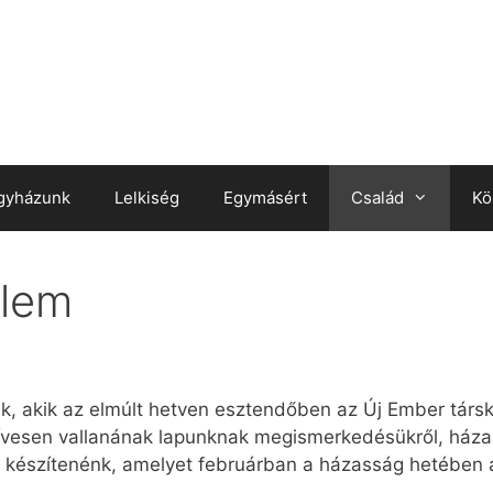
gyházunk
Lelkiség
Egymásért
Család
Kö
elem
k, akik az elmúlt hetven esztendőben az Új Ember társk
szívesen vallanának lapunknak megismerkedésükről, háza
t készítenénk, amelyet februárban a házasság hetében 