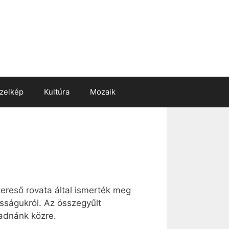
zelkép
Kultúra
Mozaik
ereső rovata által ismerték meg
sságukról. Az összegyűlt
adnánk közre.