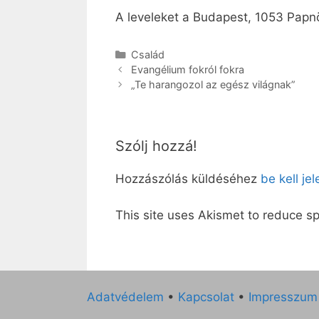
A leveleket a Budapest, 1053 Papnö
Kategória
Család
Evangélium fokról fokra
„Te harangozol az egész világnak”
Szólj hozzá!
Hozzászólás küldéséhez
be kell je
This site uses Akismet to reduce 
Adatvédelem
•
Kapcsolat
•
Impresszum