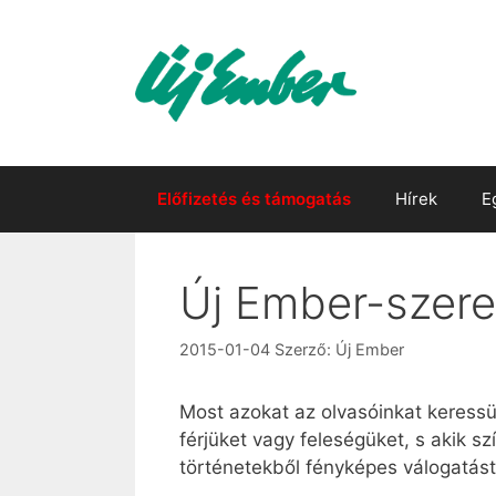
Kilépés
a
tartalomba
Előfizetés és támogatás
Hírek
E
Új Ember-szer
2015-01-04
Szerző:
Új Ember
Most azokat az olvasóinkat keressü
férjüket vagy feleségüket, s akik 
történetekből fényképes válogatás