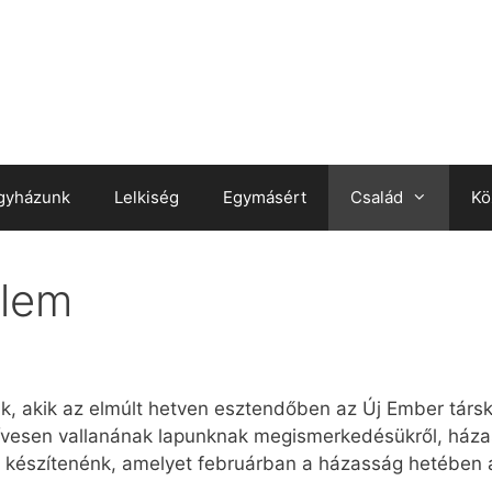
gyházunk
Lelkiség
Egymásért
Család
Kö
elem
k, akik az elmúlt hetven esztendőben az Új Ember társk
szívesen vallanának lapunknak megismerkedésükről, háza
t készítenénk, amelyet februárban a házasság hetében 