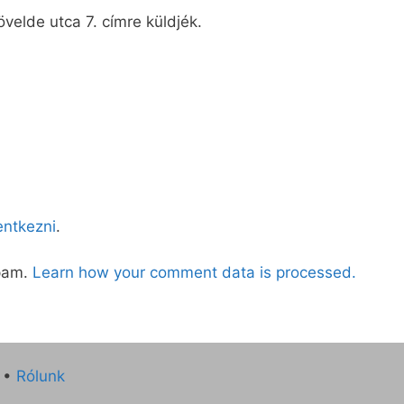
velde utca 7. címre küldjék.
lentkezni
.
spam.
Learn how your comment data is processed.
•
Rólunk