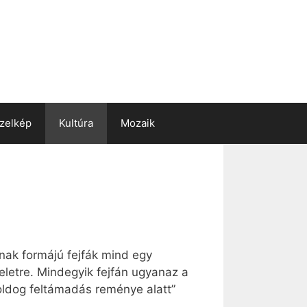
zelkép
Kultúra
Mozaik
nak formájú fejfák mind egy
eletre. Mindegyik fejfán ugyanaz a
 boldog feltámadás reménye alatt”