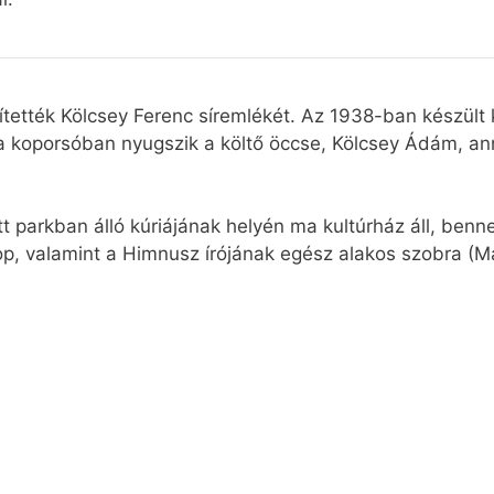
ették Kölcsey Ferenc síremlékét. Az 1938-ban készült k
fa koporsóban nyugszik a költő öccse, Kölcsey Ádám, an
t parkban álló kúriájának helyén ma kultúrház áll, ben
op, valamint a Himnusz írójának egész alakos szobra (M