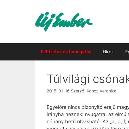
Kilépés
a
tartalomba
Előfizetés és támogatás
Hírek
E
Túlvilági csóna
2015-01-16
Szerző:
Koncz Veronika
Egyelőre nincs bizonyító erejű mag
irányba néznek: nyugatra, az elmúlá
néhány betű olvasható. Az „a, b, f,
mondat szavainak kezdőbetűire uta