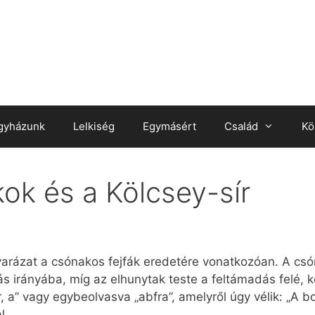
gyházunk
Lelkiség
Egymásért
Család
Kö
kok és a Kölcsey-sír
yarázat a csónakos fejfák eredetére vonatkozóan. A csó
s irányába, míg az elhunytak teste a feltámadás felé, k
 r, a” vagy egybeolvasva „abfra”, amelyről úgy vélik: „A
l.