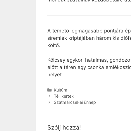
A temető legmagasabb pontjára épít
síremlék kriptájában három kis dió
költő.
Kölcsey egykori hatalmas, gondozot
előtt a téren egy csonka emlékoszl
helyet.
Kategória
Kultúra
Téli kertek
Szatmárcsekei ünnep
Szólj hozzá!