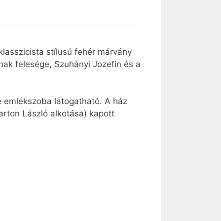
lasszicista stílusú fehér márvány
nak felesége, Szuhányi Jozefin és a
ne emlékszoba látogatható. A ház
arton László alkotása) kapott