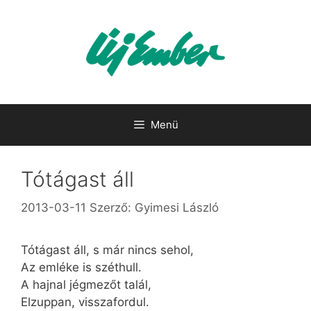
Kilépés
a
tartalomba
Menü
Tótágast áll
2013-03-11
Szerző:
Gyimesi László
Tótágast áll, s már nincs sehol,
Az emléke is széthull.
A hajnal jégmezőt talál,
Elzuppan, visszafordul.