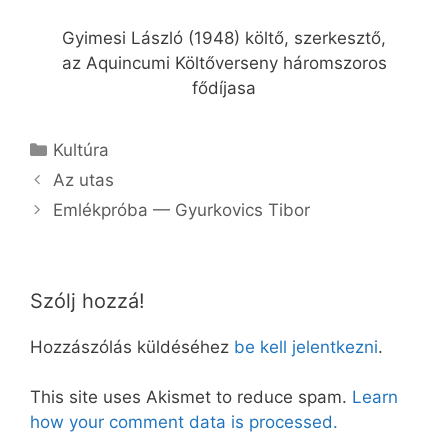
Gyimesi László (1948) költő, szerkesztő,
az Aquincumi Költőverseny háromszoros
fődíjasa
Kategória
Kultúra
Az utas
Em­lék­pró­ba — Gyurkovics Ti­bor
Szólj hozzá!
Hozzászólás küldéséhez
be kell jelentkezni
.
This site uses Akismet to reduce spam.
Learn
how your comment data is processed.