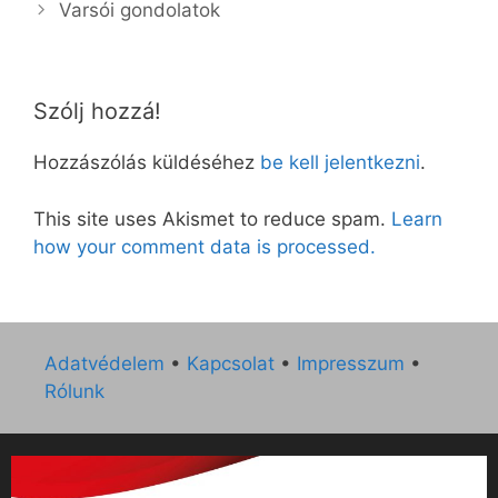
Var­sói gon­do­la­tok
Szólj hozzá!
Hozzászólás küldéséhez
be kell jelentkezni
.
This site uses Akismet to reduce spam.
Learn
how your comment data is processed.
Adatvédelem
•
Kapcsolat
•
Impresszum
•
Rólunk