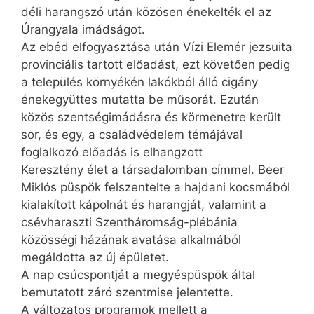
déli harangszó után közösen énekelték el az
Úrangyala imádságot.
Az ebéd elfogyasztása után Vízi Elemér jezsuita
provinciális tartott előadást, ezt követően pedig
a település környékén lakókból álló cigány
énekegyüttes mutatta be műsorát. Ezután
közös szentségimádásra és körmenetre került
sor, és egy, a családvédelem témájával
foglalkozó előadás is elhangzott
Keresztény élet a társadalomban címmel. Beer
Miklós püspök felszentelte a hajdani kocsmából
kialakított kápolnát és harangját, valamint a
csévharaszti Szentháromság-plébánia
közösségi házának avatása alkalmából
megáldotta az új épületet.
A nap csúcspontját a megyéspüspök által
bemutatott záró szentmise jelentette.
A változatos programok mellett a