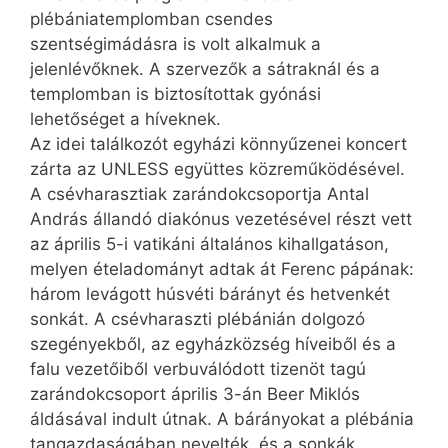
plébániatemplomban csendes
szentségimádásra is volt alkalmuk a
jelenlévőknek. A szervezők a sátraknál és a
templomban is biztosítottak gyónási
lehetőséget a híveknek.
Az idei találkozót egyházi könnyűzenei koncert
zárta az UNLESS együttes közreműködésével.
A csévharasztiak zarándokcsoportja Antal
András állandó diakónus vezetésével részt vett
az április 5-i vatikáni általános kihallgatáson,
melyen ételadományt adtak át Ferenc pápának:
három levágott húsvéti bárányt és hetvenkét
sonkát. A csévharaszti plébánián dolgozó
szegényekből, az egyházközség híveiből és a
falu vezetőiből verbuválódott tizen­öt tagú
zarándokcsoport április 3-án Beer Miklós
áldásával indult útnak. A bárányokat a plébánia
tangazdaságában nevelték, és a sonkák