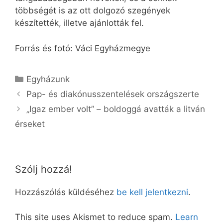
többségét is az ott dolgozó szegények
készítették, illetve ajánlották fel.
Forrás és fotó: Váci Egyházmegye
Kategória
Egyházunk
Pap- és diakónusszentelések országszerte
„Igaz ember volt” – boldoggá avatták a litván
érseket
Szólj hozzá!
Hozzászólás küldéséhez
be kell jelentkezni
.
This site uses Akismet to reduce spam.
Learn