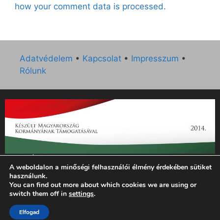
how your comment data is processed.
Adatvédelem
•
Kapcsolat
•
Impresszum
•
Rólunk
„Az Új Ember katolikus hetilap 2014. évi működésének
A weboldalon a minőségi felhasználói élmény érdekében sütiket
támogatását az EGYH-KCP-14-P-0121 sz. támogatási
használunk.
szerződés keretében 3 000 000 Ft összegben támogatta az
You can find out more about which cookies we are using or
Emberi Erőforrások Minisztériuma.”
switch them off in
settings
.
Elfogad
© 2026 Magyar Kurír - Új Ember
• Készült
GeneratePress