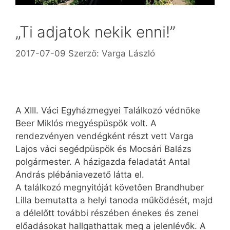
„Ti adjatok nekik enni!”
2017-07-09
Szerző:
Varga László
A XIII. Váci Egyházmegyei Találkozó védnöke
Beer Miklós megyéspüspök volt. A
rendezvényen vendégként részt vett Varga
Lajos váci segédpüspök és Mocsári Balázs
polgármester. A házigazda feladatát Antal
András plébániavezető látta el.
A találkozó megnyitóját követően Brandhuber
Lilla bemutatta a helyi tanoda működését, majd
a délelőtt további részében énekes és zenei
előadásokat hallgathattak meg a jelenlévők. A