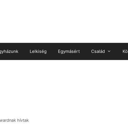
gyházunk
Lelkiség
Egymásért
Család
Kö
owardnak hív­tak