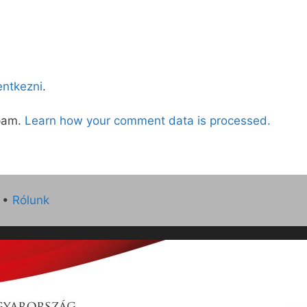
lentkezni
.
spam.
Learn how your comment data is processed.
•
Rólunk