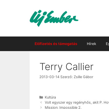
Kilépés
a
tartalomba
Előfizetés és támogatás
Hírek
E
Terry Callier
2013-03-14
Szerző:
Zsille Gábor
Kategória
Kultúra
Volt egy­szer egy re­gény­hős, akit P. H
Mission: Impossible 2.