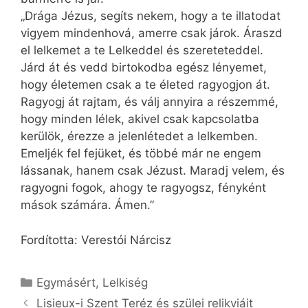
„Drága Jézus, segíts nekem, hogy a te illatodat
vigyem mindenhová, amerre csak járok. Áraszd
el lelkemet a te Lelkeddel és szereteteddel.
Járd át és vedd birtokodba egész lényemet,
hogy életemen csak a te életed ragyogjon át.
Ragyogj át rajtam, és válj annyira a részemmé,
hogy minden lélek, akivel csak kapcsolatba
kerülök, érezze a jelenlétedet a lelkemben.
Emeljék fel fejüket, és többé már ne engem
lássanak, hanem csak Jézust. Maradj velem, és
ragyogni fogok, ahogy te ragyogsz, fényként
mások számára. Ámen.”
Fordította: Verestói Nárcisz
Kategória
Egymásért
,
Lelkiség
Lisieux-i Szent Teréz és szülei relikviáit