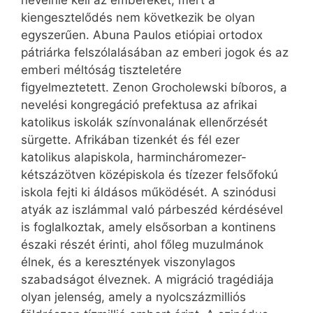
nevelnie kell az embereket, mert a
kiengesztelődés nem következik be olyan
egyszerűen. Abuna Paulos etiópiai ortodox
pátriárka felszólalásában az emberi jogok és az
emberi méltóság tiszteletére
figyelmeztetett. Zenon Grocholewski bíboros, a
nevelési kongregáció prefektusa az afrikai
katolikus iskolák színvonalának ellenőrzését
sürgette. Afrikában tizenkét és fél ezer
katolikus alapiskola, harmincháromezer-
kétszázötven középiskola és tízezer felsőfokú
iskola fejti ki áldásos működését. A szinódusi
atyák az iszlámmal való párbeszéd kérdésével
is foglalkoztak, amely elsősorban a kontinens
északi részét érinti, ahol főleg muzulmánok
élnek, és a keresztények viszonylagos
szabadságot élveznek. A migráció tragédiája
olyan jelenség, amely a nyolcszázmilliós