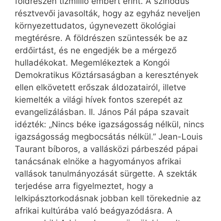
földrészen tízmillió embert érint. A szinódus
résztvevői javasolták, hogy az egyház neveljen
környezettudatos, úgynevezett ökológiai
megtérésre. A földrészen szüntessék be az
erdőirtást, és ne engedjék be a mérgező
hulladékokat. Megemlékeztek a Kongói
Demokratikus Köztársaságban a keresztények
ellen elkövetett erőszak áldozatairól, illetve
kiemelték a világi hívek fontos szerepét az
evangelizálásban. II. János Pál pápa szavait
idézték: „Nincs béke igazságosság nélkül, nincs
igazságosság megbocsátás nélkül.” Jean-Louis
Taurant bíboros, a vallásközi párbeszéd pápai
tanácsának elnöke a hagyományos afrikai
vallások tanulmányozását sürgette. A szekták
terjedése arra figyelmeztet, hogy a
lelkipásztorkodásnak jobban kell törekednie az
afrikai kultúrába való beágyazódásra. A