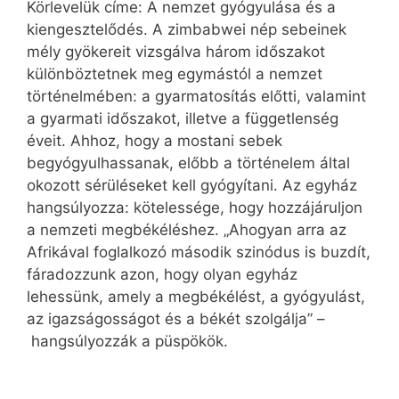
Körlevelük címe: A nemzet gyógyulása és a
kiengesztelődés. A zimbabwei nép sebeinek
mély gyökereit vizsgálva három időszakot
különböztetnek meg egymástól a nemzet
történelmében: a gyarmatosítás előtti, valamint
a gyarmati időszakot, illetve a függetlenség
éveit. Ahhoz, hogy a mostani sebek
begyógyulhassanak, előbb a történelem által
okozott sérüléseket kell gyógyítani. Az egyház
hangsúlyozza: kötelessége, hogy hozzájáruljon
a nemzeti megbékéléshez. „Ahogyan arra az
Afrikával foglalkozó második szinódus is buzdít,
fáradozzunk azon, hogy olyan egyház
lehessünk, amely a megbékélést, a gyógyulást,
az igazságosságot és a békét szolgálja” –
hangsúlyozzák a püspökök.