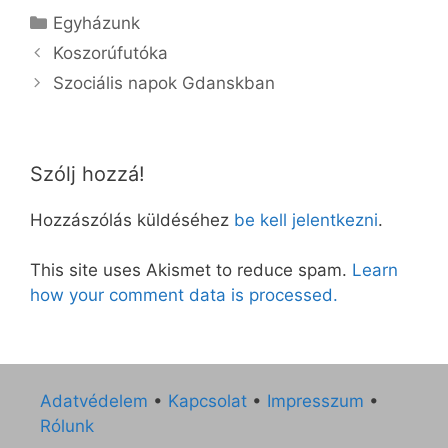
Kategória
Egyházunk
Koszorúfutóka
Szociális napok Gdanskban
Szólj hozzá!
Hozzászólás küldéséhez
be kell jelentkezni
.
This site uses Akismet to reduce spam.
Learn
how your comment data is processed.
Adatvédelem
•
Kapcsolat
•
Impresszum
•
Rólunk