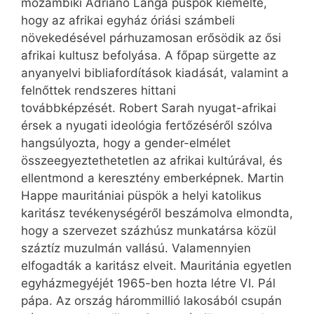
mozambiki Adriano Langa püspök kiemelte,
hogy az afrikai egyház óriási számbeli
növekedésével párhuzamosan erősödik az ősi
afrikai kultusz befolyása. A főpap sürgette az
anyanyelvi bibliafordítások kiadását, valamint a
felnőttek rendszeres hittani
továbbképzését. Robert Sarah nyugat-afrikai
érsek a nyugati ideológia fertőzéséről szólva
hangsúlyozta, hogy a gender-elmélet
összeegyeztethetetlen az afrikai kultúrával, és
ellentmond a keresztény emberképnek. Martin
Happe mauritániai püspök a helyi katolikus
karitász tevékenységéről beszámolva elmondta,
hogy a szervezet százhúsz munkatársa közül
száztíz muzulmán vallású. Valamennyien
elfogadták a karitász elveit. Mauritánia egyetlen
egyházmegyéjét 1965-ben hozta létre VI. Pál
pápa. Az ország hárommillió lakosából csupán