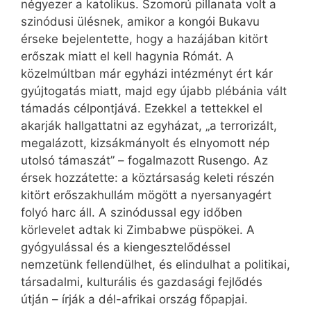
négyezer a katolikus. Szomorú pillanata volt a
szinódusi ülésnek, amikor a kongói Bukavu
érseke bejelentette, hogy a hazájában kitört
erőszak miatt el kell hagynia Rómát. A
közelmúltban már egyházi intézményt ért kár
gyújtogatás miatt, majd egy újabb plébánia vált
támadás célpontjává. Ezekkel a tettekkel el
akarják hallgattatni az egyházat, „a terrorizált,
megalázott, kizsákmányolt és elnyomott nép
utolsó támaszát” – fogalmazott Rusengo. Az
érsek hozzátette: a köztársaság keleti részén
kitört erőszakhullám mögött a nyersanyagért
folyó harc áll. A szinódussal egy időben
körlevelet adtak ki Zimbabwe püspökei. A
gyógyulással és a kiengesztelődéssel
nemzetünk fellendülhet, és elindulhat a politikai,
társadalmi, kulturális és gazdasági fejlődés
útján – írják a dél-afrikai ország főpapjai.