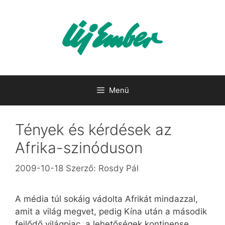
Kilépés
a
tartalomba
Menü
Tények és kérdések az
Afrika-szinóduson
2009-10-18
Szerző:
Rosdy Pál
A média túl sokáig vádolta Afrikát mindazzal,
amit a világ megvet, pedig Kína után a második
fejlődő világpiac, a lehetőségek kontinense.