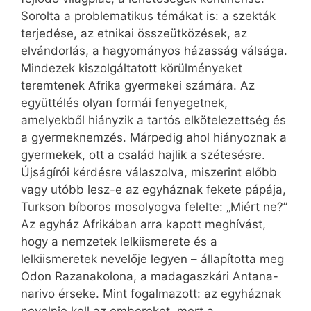
Sorolta a problematikus témákat is: a szekták
terjedése, az etnikai összeütközések, az
elvándorlás, a hagyományos házasság válsága.
Mindezek kiszolgáltatott körülményeket
teremtenek Afrika gyermekei számára. Az
együttélés olyan formái fenyegetnek,
amelyekből hiányzik a tartós elkötelezettség és
a gyermeknemzés. Márpedig ahol hiányoznak a
gyermekek, ott a család hajlik a szétesésre.
Újságírói kérdésre válaszolva, miszerint előbb
vagy utóbb lesz-e az egyháznak fekete pápája,
Turkson bíboros mosolyogva felelte: „Miért ne?”
Az egyház Afrikában arra kapott meghívást,
hogy a nemzetek lelkiismerete és a
lelkiismeretek nevelője legyen – állapította meg
Odon Razanakolona, a madagaszkári Antana-
narivo érseke. Mint fogalmazott: az egyháznak