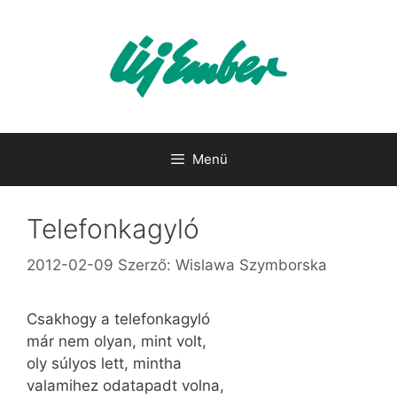
Kilépés
a
tartalomba
Menü
Telefonkagyló
2012-02-09
Szerző:
Wislawa Szymborska
Csakhogy a telefonkagyló
már nem olyan, mint volt,
oly súlyos lett, mintha
valamihez odatapadt volna,