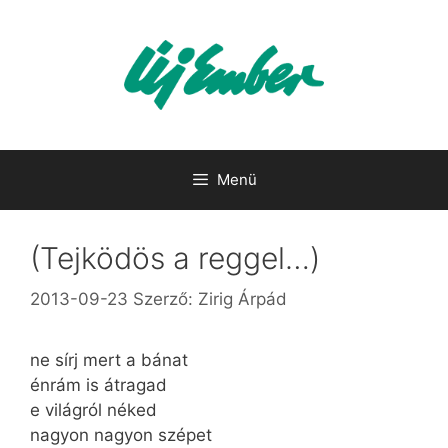
Kilépés
a
tartalomba
Menü
(Tejködös a reggel…)
2013-09-23
Szerző:
Zirig Árpád
ne sírj mert a bánat
énrám is átragad
e világról néked
nagyon nagyon szépet