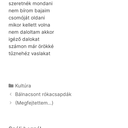
szeretnék mondani
nem bírom bajaim
csomóját oldani
mikor kellett volna
nem daloltam akkor
igéző dalokat
számon már örökké
tűznehéz vaslakat
Kategória
Kultúra
Bálnacsont rókacsapdák
(Megfejtettem…)