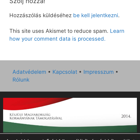
Szólj hozzá!
Hozzászólás küldéséhez
be kell jelentkezni
.
This site uses Akismet to reduce spam.
Learn
how your comment data is processed.
Adatvédelem
•
Kapcsolat
•
Impresszum
•
Rólunk
„Az Új Ember katolikus hetilap 2014. évi működésének