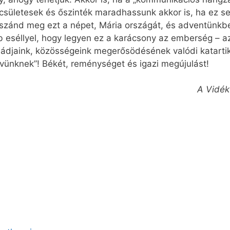
becsületesek és őszinték maradhassunk akkor is, ha ez s
szánd meg ezt a népet, Mária országát, és adventünkb
eséllyel, hogy legyen ez a karácsony az emberség – az
ádjaink, közösségeink megerősödésének valódi katartik
vünknek”! Békét, reménységet és igazi megújulást!
A Vidékf