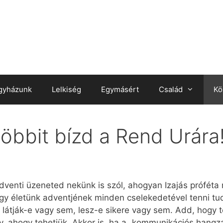
gyházunk
Lelkiség
Egymásért
Család
Kö
 többit bízd a Rend Urára
venti üzeneted nekünk is szól, ahogyan Izajás próféta m
y életünk adventjének minden cselekedetével tenni tudju
átják-e vagy sem, lesz-e sikere vagy sem. Add, hogy te
, ahogy tehetjük. Akkor is, ha a „kommunikációs hangzav