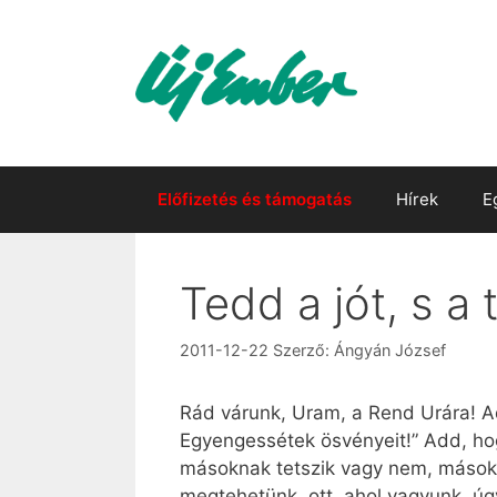
Kilépés
a
tartalomba
Előfizetés és támogatás
Hírek
E
Tedd a jót, s a
2011-12-22
Szerző:
Ángyán József
Rád várunk, Uram, a Rend Urára! Ad
Egyengessétek ösvényeit!” Add, hog
másoknak tetszik vagy nem, mások l
megtehetünk, ott, ahol vagyunk, úgy