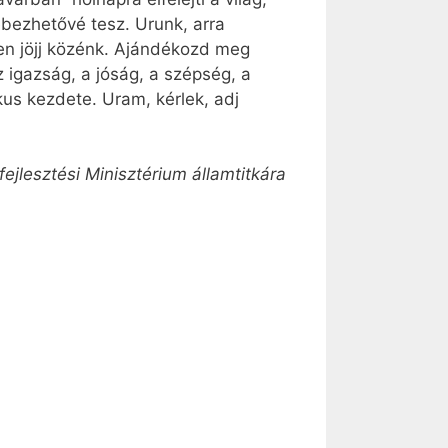
ebezhetővé tesz. Urunk, arra
en jöjj közénk. Ajándékozd meg
 igazság, a jóság, a szépség, a
us kezdete. Uram, kérlek, adj
ejlesztési Minisztérium államtitkára