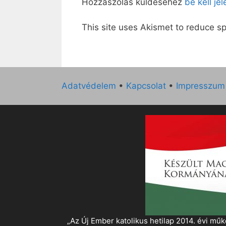
Hozzászólás küldéséhez
be kell je
This site uses Akismet to reduce 
Adatvédelem
•
Kapcsolat
•
Impresszum
„Az Új Ember katolikus hetilap 2014. évi 