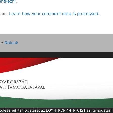
lentkezni
.
spam.
Learn how your comment data is processed.
•
Rólunk
működésének támogatását az EGYH-KCP-14-P-0121 sz. támogatás