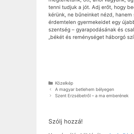
tenni tudjuk a jót. Adj erőt, hogy 
kérünk, ne bűneinket nézd, hanem 
érdemtelen gyermekeidet egy újabb 
szentség – gyarapodásának és csal
„békét és reménységet háborgó szí
Kategória
Közelkép
A magyar betlehem bélyegen
Szent Erzsébetről – a ma emberének
Szólj hozzá!