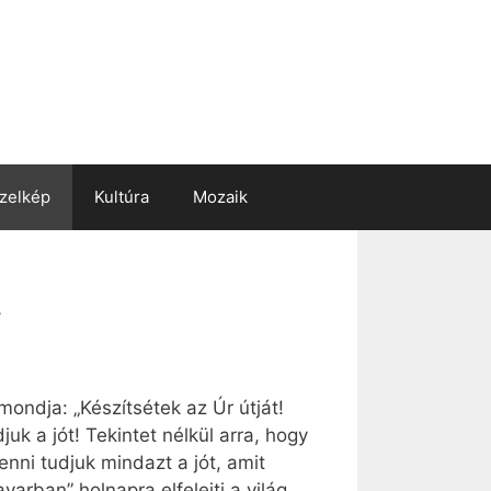
zelkép
Kultúra
Mozaik
!
ondja: „Készítsétek az Úr útját!
k a jót! Tekintet nélkül arra, hogy
nni tudjuk mindazt a jót, amit
arban” holnapra elfelejti a világ,