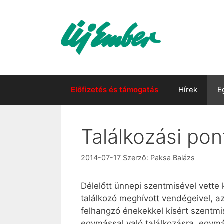
Kilépés
a
tartalomba
Előfizetés és támogatás
Hírek
E
Találkozási po
2014-07-17
Szerző:
Paksa Balázs
Délelőtt ünnepi szentmisével vette 
találkozó meghívott vendégeivel, 
felhangzó énekekkel kísért szentm
egymással való találkozásra, egymá