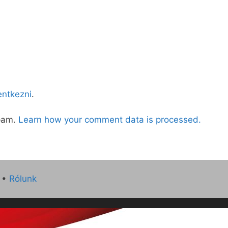
lentkezni
.
spam.
Learn how your comment data is processed.
•
Rólunk