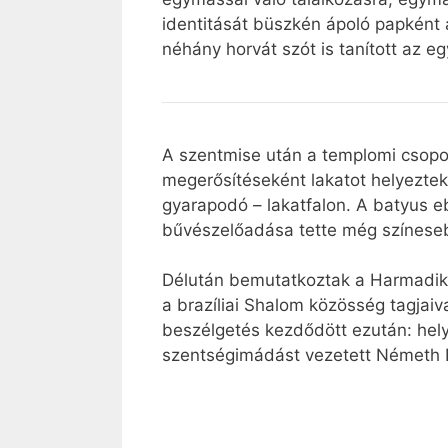
identitását büszkén ápoló papként
néhány horvát szót is tanított az e
A szentmise után a templomi csopo
megerősítéseként lakatot helyeztek 
gyarapodó – lakatfalon. A batyus eb
bűvészelőadása tette még színese
Délután bemutatkoztak a Harmadik Vi
a brazíliai Shalom közösség tagjaiv
beszélgetés kezdődött ezután: helyi
szentségimádást vezetett Németh I