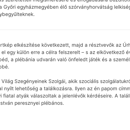
 a Győri egyházmegyében élő szórványhorvátság lelkiség
gybegyűlteknek.
rtkép elkészítése következett, majd a résztvevők az Úr
el egy külön erre a célra felszerelt – s az elkövetkező
éd, a plébánia udvarán való önfeledt játék és a személ
bbé.
lág Szegényeinek Szolgái, akik szociális szolgálatukró
al nyílt lehetőség a találkozásra. Ilyen az én papom cí
 fiatal atyák válaszoltak a jelenlévők kérdéseire. A ta
stván peresznyei plébános.