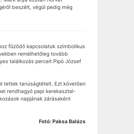
éről beszélt, végül pedig még
hoz fűződő kapcsolatuk szimbolikus
 években remélhetőleg tovább
yes találkozás perceit Pipó József
l tettek tanúságtételt. Ezt követően
mmel rendhagyó papi kerekasztal-
lálkozások napjának zárásaként
Fotó: Paksa Balázs