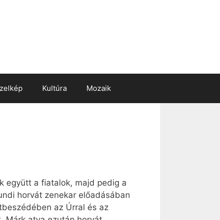
zelkép
Kultúra
Mozaik
k együtt a fiatalok, majd pedig a
undi horvát zenekar előadásában
ntbeszédében az Úrral és az
. Márk atya ezután horvát