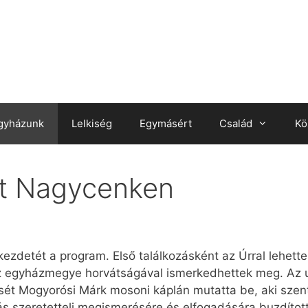
gyházunk
Lelkiség
Egymásért
Család
Kö
nt Nagycenken
kezdetét a program. Első találkozásként az Úrral lehette
az egyházmegye horvátságával ismerkedhettek meg. Az 
isét Mogyorósi Márk mosoni káplán mutatta be, aki sze
s szeretetteli megismerésére és elfogadására buzdított