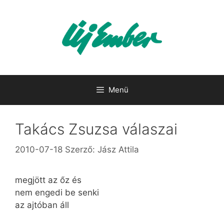
Kilépés
a
tartalomba
Menü
Takács Zsuzsa válaszai
2010-07-18
Szerző:
Jász Attila
megjött az őz és
nem engedi be senki
az ajtóban áll