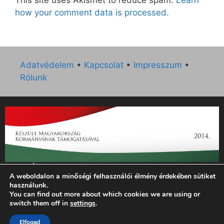
how your comment data is processed.
Adatvédelem
•
Kapcsolat
•
Impresszum
•
Rólunk
„Az Új Ember katolikus hetilap 2014. évi működésének
A weboldalon a minőségi felhasználói élmény érdekében sütiket
támogatását az EGYH-KCP-14-P-0121 sz. támogatási
használunk.
szerződés keretében 3 000 000 Ft összegben támogatta az
You can find out more about which cookies we are using or
Emberi Erőforrások Minisztériuma.”
switch them off in
settings
.
© 2026 Magyar Kurír - Új Ember
• Készült
GeneratePress
Elfogad