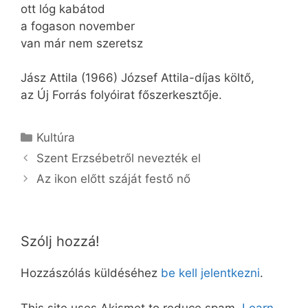
ott lóg kabátod
a fogason november
van már nem szeretsz
Jász Attila (1966) József Attila-díjas költő,
az Új Forrás folyóirat főszerkesztője.
Kategória
Kultúra
Szent Erzsébetről nevezték el
Az ikon előtt száját festő nő
Szólj hozzá!
Hozzászólás küldéséhez
be kell jelentkezni
.
This site uses Akismet to reduce spam.
Learn