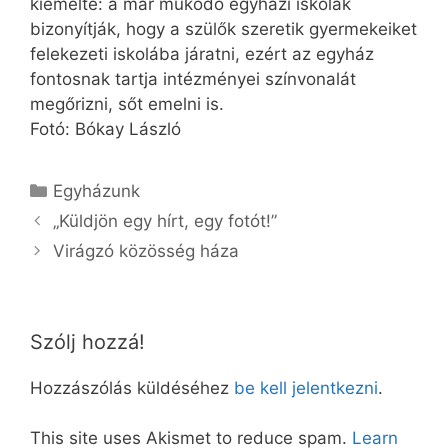
kiemelte: a már működő egyházi iskolák
bizonyítják, hogy a szülők szeretik gyermekeiket
felekezeti iskolába járatni, ezért az egyház
fontosnak tartja intézményei színvonalát
megőrizni, sőt emelni is.
Fotó: Bókay László
Kategória
Egyházunk
„Küldjön egy hírt, egy fotót!”
Virágzó közösség háza
Szólj hozzá!
Hozzászólás küldéséhez
be kell jelentkezni
.
This site uses Akismet to reduce spam.
Learn