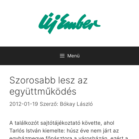
Kilépés
a
tartalomba
Menü
Szorosabb lesz az
együttműködés
2012-01-19
Szerző:
Bókay László
A találkozót sajtótájékoztató követte, ahol
Tarlós István kiemelte: húsz éve nem járt az
egyházmegye főpásztora a városházán, ezért a