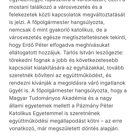
mostani találkozó a városvezetés és a
felekezetek közti kapcsolatok megváltoztatását
is jelzi. A főpolgármester hangsúlyozta,
nemcsak ő mint gyakorló katolikus, de a
városvezetés egésze megtiszteltetésnek tekinti,
hogy Erdő Péter elfogadva meghívásukat
ellátogatott hozzájuk. Tarlós István leszögezte:
törekedni fognak a jobb és következetesebb
kapcsolat kialakítására az egyházakkal, tovább
szeretnék bővíteni az együttműködést, és
rendezni kívánják a megoldásra váró ingatlanok
ügyét is. A főpolgármester hangsúlyozta, hogy a
Magyar Tudományos Akadémia és a nagy
állami egyetemek mellett a Pázmány Péter
Katolikus Egyetemmel is szeretnének
együttműködési megállapodást kötni – az erre
vonatkozó, már megszületett döntés alapján.