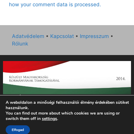
how your comment data is processed.
Adatvédelem
•
Kapcsolat
•
Impresszum
•
Rólunk
„Az Új Ember katolikus hetilap 2014. évi működésének
A weboldalon a minőségi felhasználói élmény érdekében sütiket
támogatását az EGYH-KCP-14-P-0121 sz. támogatási
használunk.
szerződés keretében 3 000 000 Ft összegben támogatta az
You can find out more about which cookies we are using or
Emberi Erőforrások Minisztériuma.”
switch them off in
settings
.
Elfogad
© 2026 Magyar Kurír - Új Ember
• Készült
GeneratePress