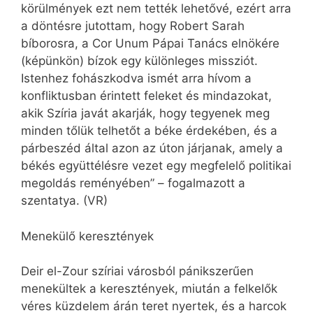
körülmények ezt nem tették lehetővé, ezért arra
a döntésre jutottam, hogy Robert Sarah
bíborosra, a Cor Unum Pápai Tanács elnökére
(képünkön) bízok egy különleges missziót.
Istenhez fohászkodva ismét arra hívom a
konfliktusban érintett feleket és mindazokat,
akik Szíria javát akarják, hogy tegyenek meg
minden tőlük telhetőt a béke érdekében, és a
párbeszéd által azon az úton járjanak, amely a
békés együttélésre vezet egy megfelelő politikai
megoldás reményében” – fogalmazott a
szentatya. (VR)
Menekülő keresztények
Deir el-Zour szíriai városból pánikszerűen
menekültek a keresztények, miután a felkelők
véres küzdelem árán teret nyertek, és a harcok