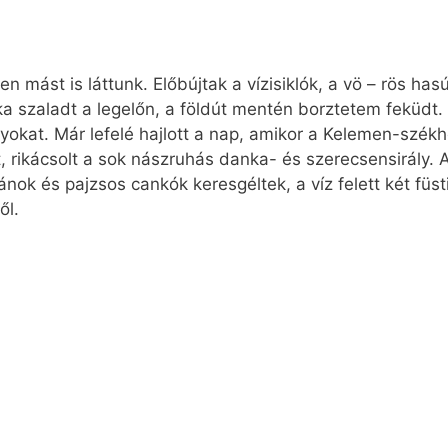
 mást is láttunk. Előbújtak a vízisiklók, a vö – rös has
óka szaladt a legelőn, a földút mentén borztetem feküdt.
nyokat. Már lefelé hajlott a nap, amikor a Kelemen-székh
ett, rikácsolt a sok nászruhás danka- és szerecsensirály.
ipánok és pajzsos cankók keresgéltek, a víz felett két füs
ől.