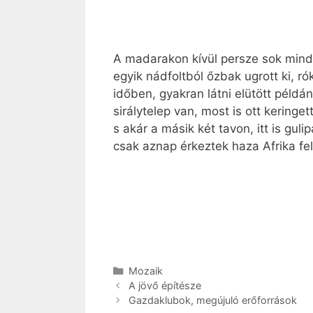
A madarakon kívül persze sok minden
egyik nádfoltból őzbak ugrott ki, r
időben, gyakran látni elütött példá
sirálytelep van, most is ott kering
s akár a másik két tavon, itt is gul
csak aznap érkeztek haza Afrika fel
Kategória
Mozaik
A jövő építésze
Gazdaklubok, megújuló erőforrások