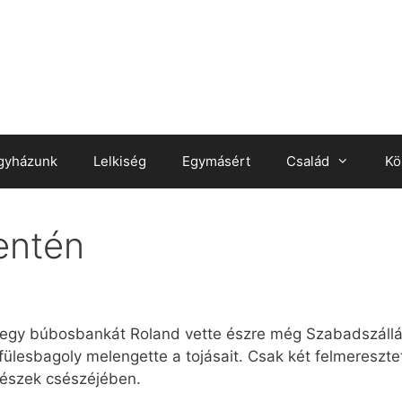
gyházunk
Lelkiség
Egymásért
Család
Kö
entén
 egy búbosbankát Roland vette észre még Szabadszállás
ülesbagoly melengette a tojásait. Csak két felmeresztett 
fészek csészéjében.