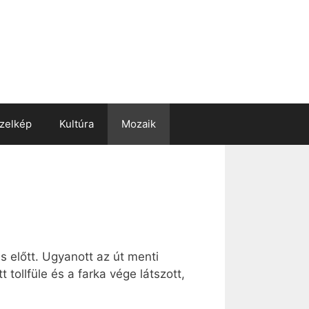
zelkép
Kultúra
Mozaik
 előtt. Ugyanott az út menti
tollfüle és a farka vége látszott,