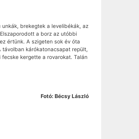
ú unkák, brekegtek a levelibékák, az
 Elszaporodott a borz az utóbbi
ez értünk. A szigeten sok év óta
 A távolban kárókatonacsapat repült,
ti fecske kergette a rovarokat. Talán
Fotó: Bécsy László