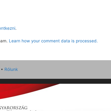
lentkezni
.
spam.
Learn how your comment data is processed.
•
Rólunk