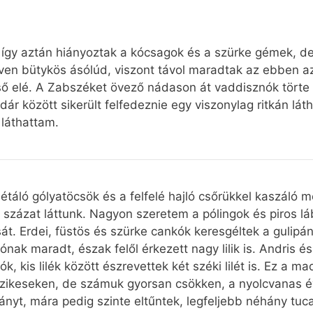
 így aztán hiányoztak a kócsagok és a szürke gémek, de 
ötven bütykös ásólúd, viszont távol maradtak az ebben
cső elé. A Zabszéket övező nádason át vaddisznók törte
dár között sikerült felfedeznie egy viszonylag ritkán lát
 láthattam.
étáló gólyatöcsök és a felfelé hajló csőrükkel kaszáló 
 százat láttunk. Nagyon szeretem a pólingok és piros lá
sát. Erdei, füstös és szürke cankók keresgéltek a gulipá
ónak maradt, észak felől érkezett nagy lilik is. Andris 
k, kis lilék között észrevettek két széki lilét is. Ez a
úli szikeseken, de számuk gyorsan csökken, a nyolcvanas
nyt, mára pedig szinte eltűntek, legfeljebb néhány tuca