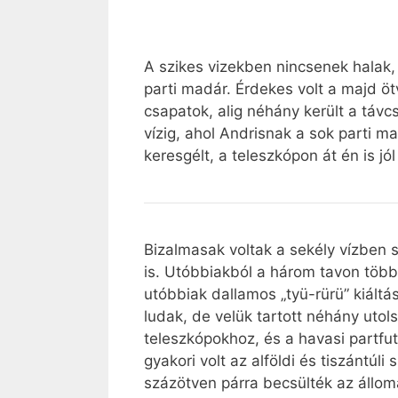
A szikes vizekben nincsenek halak,
parti madár. Érdekes volt a majd 
csapatok, alig néhány került a táv
vízig, ahol Andrisnak a sok parti ma
keresgélt, a teleszkópon át én is jól
Bizalmasak voltak a sekély vízben s
is. Utóbbiakból a három tavon több
utóbbiak dallamos „tyü-rürü” kiáltá
ludak, de velük tartott néhány utols
teleszkópokhoz, és a havasi partfutó
gyakori volt az alföldi és tiszánt
százötven párra becsülték az állomá