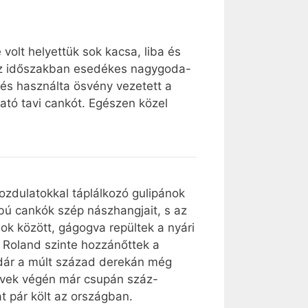
volt helyettük sok kacsa, liba és
 az időszakban esedékes nagygoda-
 és használta ösvény vezetett a
ható tavi cankót. Egészen közel
mozdulatokkal táplálkozó gulipánok
bú cankók szép nászhangjait, s az
nok között, gágogva repültek a nyári
és Roland szinte hozzánőttek a
 madár a múlt század derekán még
 évek végén már csupán száz-
t pár költ az országban.