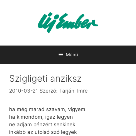
Kilépés
a
tartalomba
Menü
Szigligeti anziksz
2010-03-21
Szerző:
Tarjáni Imre
ha még marad szavam, vigyem
ha kimondom, igaz legyen
ne adjam pénzért senkinek
inkább az utolsó szó legyek