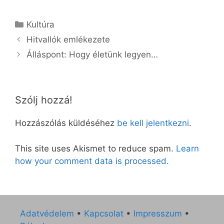
Kategória
Kultúra
Hitvallók emlékezete
Álláspont: Hogy életünk legyen…
Szólj hozzá!
Hozzászólás küldéséhez
be kell jelentkezni
.
This site uses Akismet to reduce spam.
Learn
how your comment data is processed.
Adatvédelem
•
Kapcsolat
•
Impresszum
•