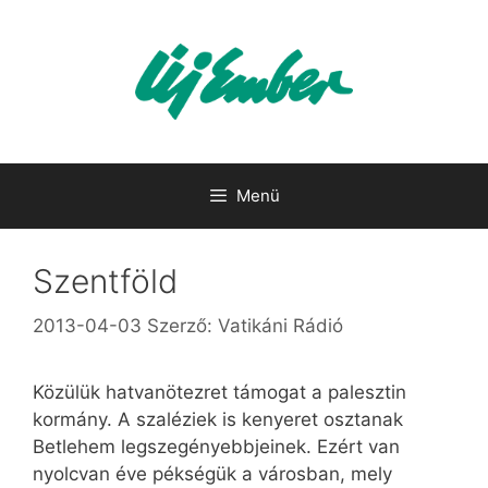
Kilépés
a
tartalomba
Menü
Szentföld
2013-04-03
Szerző:
Vatikáni Rádió
Közülük hatvanötezret támogat a palesztin
kormány. A szaléziek is kenyeret osztanak
Betlehem legszegényebbjeinek. Ezért van
nyolcvan éve pékségük a városban, mely