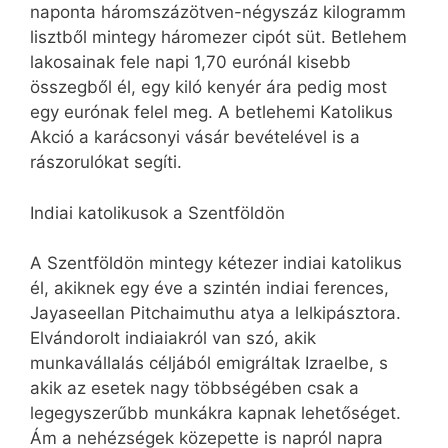
naponta háromszázötven-négyszáz kilogramm
lisztből mintegy háromezer cipót süt. Betlehem
lakosainak fele napi 1,70 eurónál kisebb
összegből él, egy kiló kenyér ára pedig most
egy eurónak felel meg. A betlehemi Katolikus
Akció a karácsonyi vásár bevételével is a
rászorulókat segíti.
Indiai katolikusok a Szentföldön
A Szentföldön mintegy kétezer indiai katolikus
él, akiknek egy éve a szintén indiai ferences,
Jayaseellan Pitchaimuthu atya a lelkipásztora.
Elvándorolt indiaiakról van szó, akik
munkavállalás céljából emigráltak Izraelbe, s
akik az esetek nagy többségében csak a
legegyszerűbb munkákra kapnak lehetőséget.
Ám a nehézségek közepette is napról napra