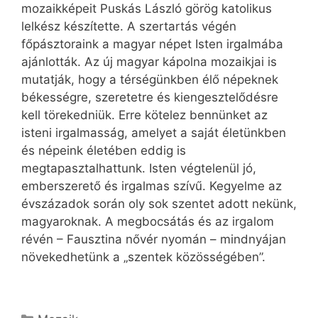
mozaikképeit Puskás László görög katolikus
lelkész készítette. A szertartás végén
főpásztoraink a magyar népet Isten irgalmába
ajánlották. Az új magyar kápolna mozaikjai is
mutatják, hogy a térségünkben élő népeknek
békességre, szeretetre és kiengesztelődésre
kell törekedniük. Erre kötelez bennünket az
isteni irgalmasság, amelyet a saját életünkben
és népeink életében eddig is
megtapasztalhattunk. Isten végtelenül jó,
emberszerető és irgalmas szívű. Kegyelme az
évszázadok során oly sok szentet adott nekünk,
magyaroknak. A megbocsátás és az irgalom
révén – Fausztina nővér nyomán – mindnyájan
növekedhetünk a „szentek közösségében”.
Kategória