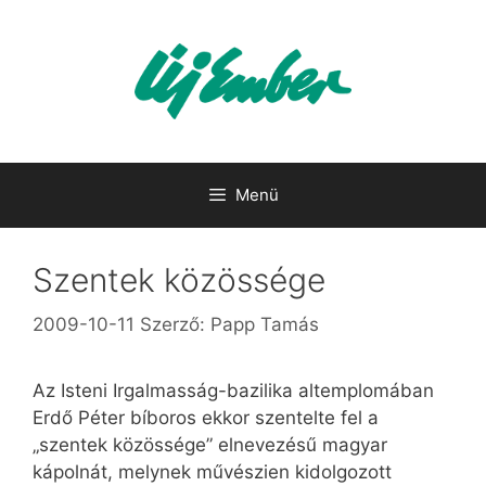
Kilépés
a
tartalomba
Menü
Szentek közössége
2009-10-11
Szerző:
Papp Tamás
Az Isteni Irgalmasság-bazilika altemplomában
Erdő Péter bíboros ekkor szentelte fel a
„szentek közössége” elnevezésű magyar
kápolnát, melynek művészien kidolgozott