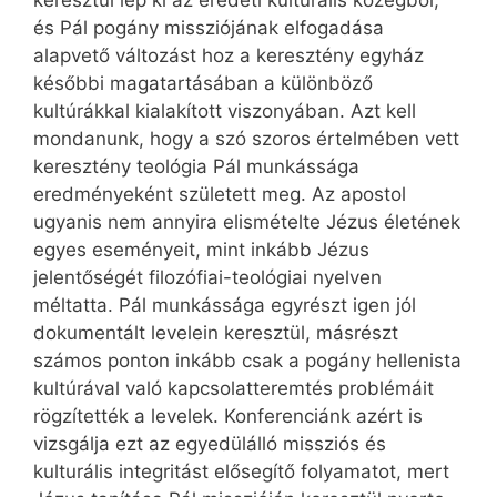
keresztül lép ki az eredeti kulturális közegből,
és Pál pogány missziójának elfogadása
alapvető változást hoz a keresztény egyház
későbbi magatartásában a különböző
kultúrákkal kialakított viszonyában. Azt kell
mondanunk, hogy a szó szoros értelmében vett
keresztény teológia Pál munkássága
eredményeként született meg. Az apostol
ugyanis nem annyira elismételte Jézus életének
egyes eseményeit, mint inkább Jézus
jelentőségét filozófiai-teológiai nyelven
méltatta. Pál munkássága egyrészt igen jól
dokumentált levelein keresztül, másrészt
számos ponton inkább csak a pogány hellenista
kultúrával való kapcsolatteremtés problémáit
rögzítették a levelek. Konferenciánk azért is
vizsgálja ezt az egyedülálló missziós és
kulturális integritást elősegítő folyamatot, mert