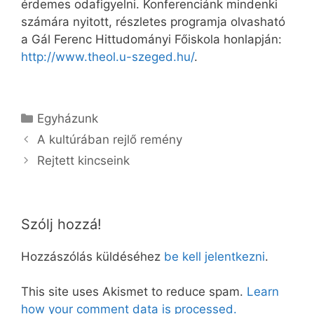
érdemes odafigyelni. Konferenciánk mindenki
számára nyitott, részletes programja olvasható
a Gál Ferenc Hittudományi Főiskola honlapján:
http://www.theol.u-szeged.hu/
.
Kategória
Egyházunk
A kultúrában rejlő remény
Rejtett kincseink
Szólj hozzá!
Hozzászólás küldéséhez
be kell jelentkezni
.
This site uses Akismet to reduce spam.
Learn
how your comment data is processed.