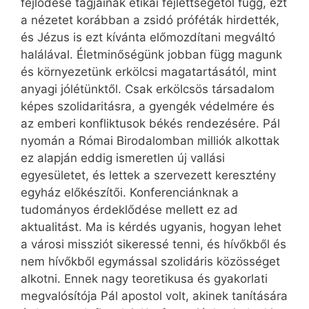
fejlődése tagjainak etikai fejlettségétől függ, ezt
a nézetet korábban a zsidó próféták hirdették,
és Jézus is ezt kívánta előmozdítani megváltó
halálával. Életminőségünk jobban függ magunk
és környezetünk erkölcsi magatartásától, mint
anyagi jólétünktől. Csak erkölcsös társadalom
képes szolidaritásra, a gyengék védelmére és
az emberi konfliktusok békés rendezésére. Pál
nyomán a Római Birodalomban milliók alkottak
ez alapján eddig ismeretlen új vallási
egyesületet, és lettek a szervezett keresztény
egyház előkészítői. Konferenciánknak a
tudományos érdeklődése mellett ez ad
aktualitást. Ma is kérdés ugyanis, hogyan lehet
a városi missziót sikeressé tenni, és hívőkből és
nem hívőkből egymással szolidáris közösséget
alkotni. Ennek nagy teoretikusa és gyakorlati
megvalósítója Pál apostol volt, akinek tanítására