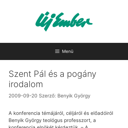
Kilépés
a
tartalomba
Menü
Szent Pál és a pogány
irodalom
2009-09-20
Szerző:
Benyik György
A konferencia témájáról, céljáról és előadóiról
Benyik György teológus professzort, a
konferencia elnökét kérdeztük. – A