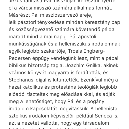
Jézus tanítása Pál misszióján keresztül nyerte
el a városi misszió számára alkalmas formát.
Másrészt Pál missziószervező ereje,
lelkipásztori ténykedése minden keresztény pap
és közösségvezető számára követendő példa
maradt mind a mai napig. Pál apostoli
munkásságának és a hellenisztikus irodalomnak
egyik legjobb szakértője, Troels Engberg-
Pedersen éppúgy vendégünk lesz, mint a pápai
biblikus bizottság tagja, Joachim Gnilka, akinek
számos könyvét magyarra is fordították, és
Stephanus-díjjal is kitüntették. Ezenkívül még a
hazai katolikus és protestáns teológiák legjobb
előadói tiszteltek meg előadásaikkal, és adják
meg a lehetőséget, hogy Pál és a pogány
irodalom kapcsolatát megvitassuk. A hellenista
sztoikus irodalom képviselői, például Seneca is,
azt a nézetet vallotta, hogy egy társadalom