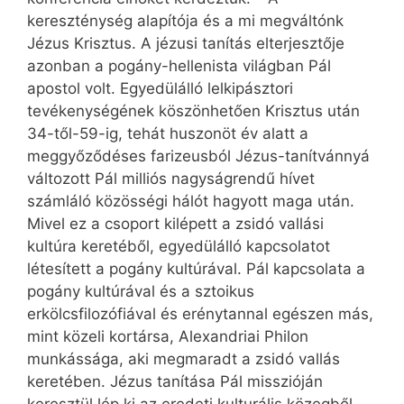
kereszténység alapítója és a mi megváltónk
Jézus Krisztus. A jézusi tanítás elterjesztője
azonban a pogány-hellenista világban Pál
apostol volt. Egyedülálló lelkipásztori
tevékenységének köszönhetően Krisztus után
34-től-59-ig, tehát huszonöt év alatt a
meggyőződéses farizeusból Jézus-tanítvánnyá
változott Pál milliós nagyságrendű hívet
számláló közösségi hálót hagyott maga után.
Mivel ez a csoport kilépett a zsidó vallási
kultúra keretéből, egyedülálló kapcsolatot
létesített a pogány kultúrával. Pál kapcsolata a
pogány kultúrával és a sztoikus
erkölcsfilozófiával és erénytannal egészen más,
mint közeli kortársa, Alexandriai Philon
munkássága, aki megmaradt a zsidó vallás
keretében. Jézus tanítása Pál misszióján